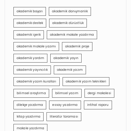
akademik başarı
akademik danışmanlık
akademik destek
akademik dürüstlük
akademik içerik
akademik makale yazdırma
akademik makale yazımı
akademik proje
akademik yardım
akademik yayın
akademik yayıncılık
akademik yazım
akademik yazım kuralları
akademik yazım teknikleri
bilimsel araştırma
bilimsel yazım
dergi makalesi
dilekçe yazdırma
essay yazdırma
intihal raporu
kitap yazdırma
literatür taraması
makale yazdırma