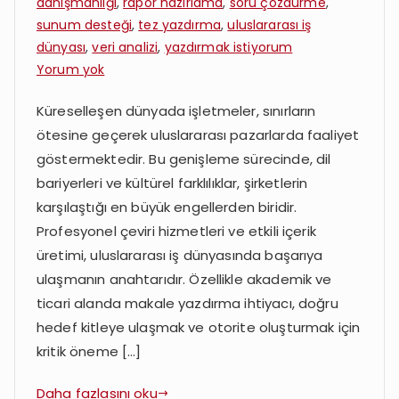
danışmanlığı
,
rapor hazırlama
,
soru çözdürme
,
sunum desteği
,
tez yazdırma
,
uluslararası iş
dünyası
,
veri analizi
,
yazdırmak istiyorum
Çeviri
Yorum yok
ve
Küreselleşen dünyada işletmeler, sınırların
Makale
ötesine geçerek uluslararası pazarlarda faaliyet
Yazdırma:
Uluslararası
göstermektedir. Bu genişleme sürecinde, dil
İş
bariyerleri ve kültürel farklılıklar, şirketlerin
Dünyasına
karşılaştığı en büyük engellerden biridir.
Destek
Profesyonel çeviri hizmetleri ve etkili içerik
üretimi, uluslararası iş dünyasında başarıya
ulaşmanın anahtarıdır. Özellikle akademik ve
ticari alanda makale yazdırma ihtiyacı, doğru
hedef kitleye ulaşmak ve otorite oluşturmak için
kritik öneme […]
Daha fazlasını oku