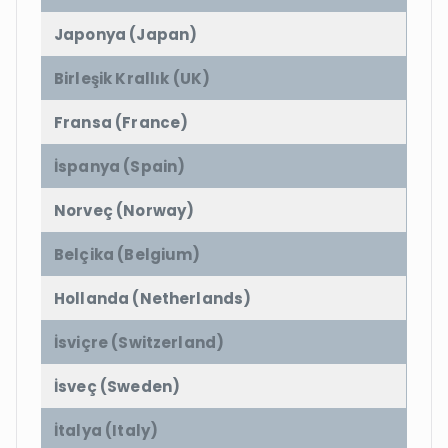
Japonya (Japan)
Birleşik Krallık (UK)
Fransa (France)
İspanya (Spain)
Norveç (Norway)
Belçika (Belgium)
Hollanda (Netherlands)
İsviçre (Switzerland)
İsveç (Sweden)
İtalya (Italy)