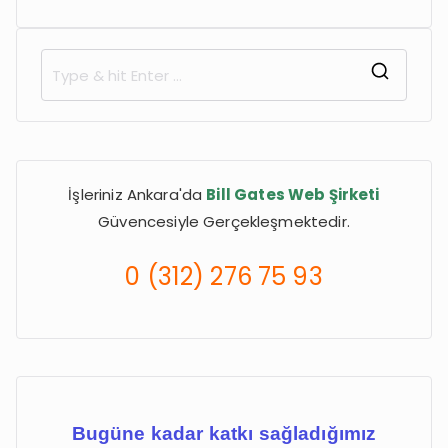
S
e
a
r
İşleriniz Ankara'da
Bill Gates Web Şirketi
c
Güvencesiyle Gerçekleşmektedir.
h
f
0 (312) 276 75 93
o
r
:
Bugüne kadar katkı sağladığımız