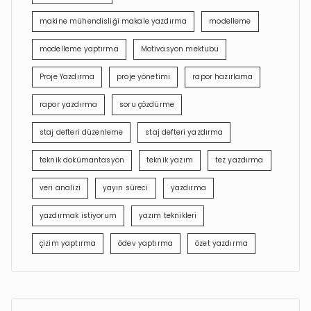
makine mühendisliği makale yazdırma
modelleme
modelleme yaptırma
Motivasyon mektubu
Proje Yazdırma
proje yönetimi
rapor hazırlama
rapor yazdırma
soru çözdürme
staj defteri düzenleme
staj defteri yazdırma
teknik dokümantasyon
teknik yazım
tez yazdırma
veri analizi
yayın süreci
yazdırma
yazdırmak istiyorum
yazım teknikleri
çizim yaptırma
ödev yaptırma
özet yazdırma