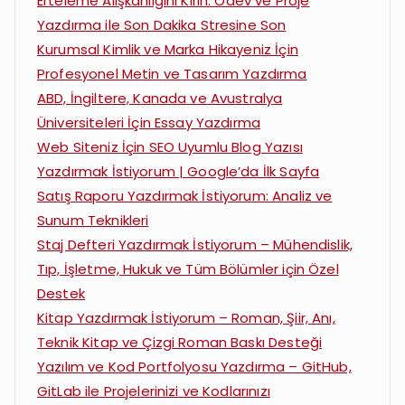
Erteleme Alışkanlığını Kırın: Ödev ve Proje
Yazdırma ile Son Dakika Stresine Son
Kurumsal Kimlik ve Marka Hikayeniz İçin
Profesyonel Metin ve Tasarım Yazdırma
ABD, İngiltere, Kanada ve Avustralya
Üniversiteleri İçin Essay Yazdırma
Web Siteniz İçin SEO Uyumlu Blog Yazısı
Yazdırmak İstiyorum | Google’da İlk Sayfa
Satış Raporu Yazdırmak İstiyorum: Analiz ve
Sunum Teknikleri
Staj Defteri Yazdırmak İstiyorum – Mühendislik,
Tıp, İşletme, Hukuk ve Tüm Bölümler için Özel
Destek
Kitap Yazdırmak İstiyorum – Roman, Şiir, Anı,
Teknik Kitap ve Çizgi Roman Baskı Desteği
Yazılım ve Kod Portfolyosu Yazdırma – GitHub,
GitLab ile Projelerinizi ve Kodlarınızı