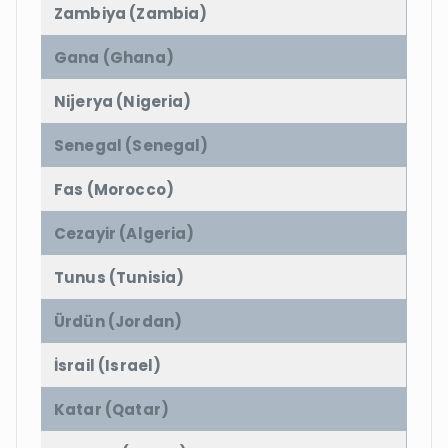
Zambiya (Zambia)
Gana (Ghana)
Nijerya (Nigeria)
Senegal (Senegal)
Fas (Morocco)
Cezayir (Algeria)
Tunus (Tunisia)
Ürdün (Jordan)
İsrail (Israel)
Katar (Qatar)