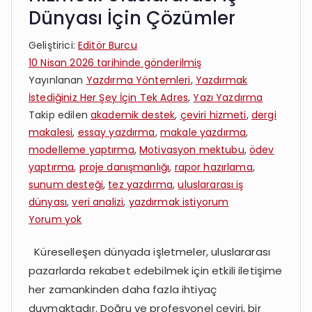
Dünyası İçin Çözümler
Geliştirici:
Editör Burcu
10 Nisan 2026
tarihinde gönderilmiş
Yayınlanan
Yazdırma Yöntemleri
,
Yazdırmak
İstediğiniz Her Şey İçin Tek Adres
,
Yazı Yazdırma
Takip edilen
akademik destek
,
çeviri hizmeti
,
dergi
makalesi
,
essay yazdırma
,
makale yazdırma
,
modelleme yaptırma
,
Motivasyon mektubu
,
ödev
yaptırma
,
proje danışmanlığı
,
rapor hazırlama
,
sunum desteği
,
tez yazdırma
,
uluslararası iş
dünyası
,
veri analizi
,
yazdırmak istiyorum
Çeviri
Yorum yok
ve
Küreselleşen dünyada işletmeler, uluslararası
Makale
pazarlarda rekabet edebilmek için etkili iletişime
Yazdırma
Hizmeti:
her zamankinden daha fazla ihtiyaç
Uluslararası
duymaktadır. Doğru ve profesyonel çeviri, bir