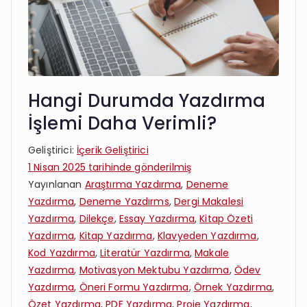
Hangi Durumda Yazdırma
İşlemi Daha Verimli?
Geliştirici:
İçerik Geliştirici
1 Nisan 2025
tarihinde gönderilmiş
Yayınlanan
Araştırma Yazdırma
,
Deneme
Yazdırma
,
Deneme Yazdırms
,
Dergi Makalesi
Yazdırma
,
Dilekçe
,
Essay Yazdırma
,
Kitap Özeti
Yazdırma
,
Kitap Yazdırma
,
Klavyeden Yazdırma
,
Kod Yazdırma
,
Literatür Yazdırma
,
Makale
Yazdırma
,
Motivasyon Mektubu Yazdırma
,
Ödev
Yazdırma
,
Öneri Formu Yazdırma
,
Örnek Yazdırma
,
Özet Yazdırma
,
PDF Yazdırma
,
Proje Yazdırma
,