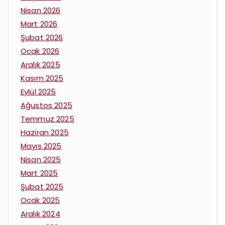
Nisan 2026
Mart 2026
Şubat 2026
Ocak 2026
Aralık 2025
Kasım 2025
Eylül 2025
Ağustos 2025
Temmuz 2025
Haziran 2025
Mayıs 2025
Nisan 2025
Mart 2025
Şubat 2025
Ocak 2025
Aralık 2024