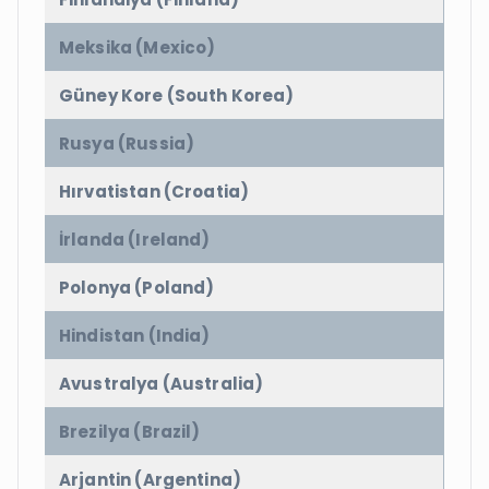
Meksika (Mexico)
Güney Kore (South Korea)
Rusya (Russia)
Hırvatistan (Croatia)
İrlanda (Ireland)
Polonya (Poland)
Hindistan (India)
Avustralya (Australia)
Brezilya (Brazil)
Arjantin (Argentina)