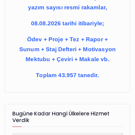
yazım sayısı resmi rakamlar,
08.08.2026 tarihi itibariyle;
Ödev + Proje + Tez + Rapor +
Sunum + Staj Defteri + Motivasyon
Mektubu + Çeviri + Makale vb.
Toplam 43.957 tanedir.
Bugüne Kadar Hangi Ülkelere Hizmet
Verdik