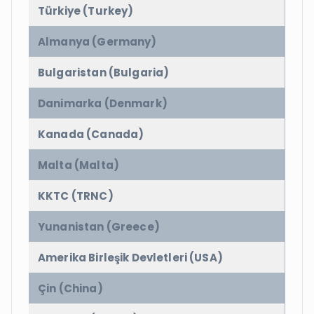
Türkiye (Turkey)
Almanya (Germany)
Bulgaristan (Bulgaria)
Danimarka (Denmark)
Kanada (Canada)
Malta (Malta)
KKTC (TRNC)
Yunanistan (Greece)
Amerika Birleşik Devletleri (USA)
Çin (China)