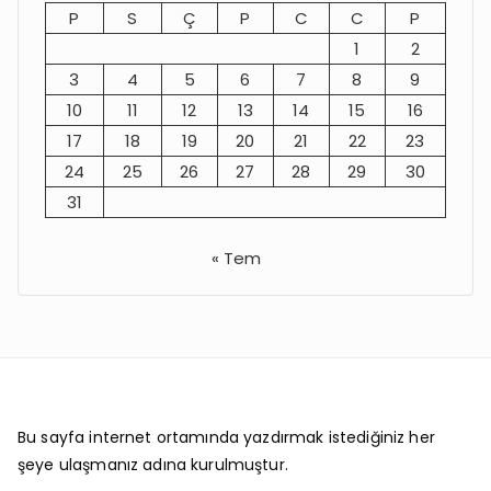
P
S
Ç
P
C
C
P
1
2
3
4
5
6
7
8
9
10
11
12
13
14
15
16
17
18
19
20
21
22
23
24
25
26
27
28
29
30
31
« Tem
Bu sayfa internet ortamında yazdırmak istediğiniz her
şeye ulaşmanız adına kurulmuştur.