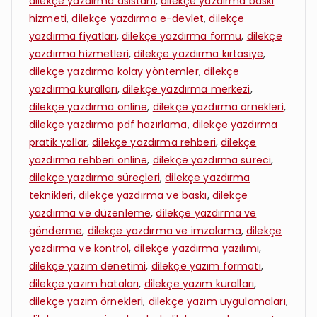
dilekçe yazdırma asistanı
,
dilekçe yazdırma baskı
hizmeti
,
dilekçe yazdırma e-devlet
,
dilekçe
yazdırma fiyatları
,
dilekçe yazdırma formu
,
dilekçe
yazdırma hizmetleri
,
dilekçe yazdırma kırtasiye
,
dilekçe yazdırma kolay yöntemler
,
dilekçe
yazdırma kuralları
,
dilekçe yazdırma merkezi
,
dilekçe yazdırma online
,
dilekçe yazdırma örnekleri
,
dilekçe yazdırma pdf hazırlama
,
dilekçe yazdırma
pratik yollar
,
dilekçe yazdırma rehberi
,
dilekçe
yazdırma rehberi online
,
dilekçe yazdırma süreci
,
dilekçe yazdırma süreçleri
,
dilekçe yazdırma
teknikleri
,
dilekçe yazdırma ve baskı
,
dilekçe
yazdırma ve düzenleme
,
dilekçe yazdırma ve
gönderme
,
dilekçe yazdırma ve imzalama
,
dilekçe
yazdırma ve kontrol
,
dilekçe yazdırma yazılımı
,
dilekçe yazım denetimi
,
dilekçe yazım formatı
,
dilekçe yazım hataları
,
dilekçe yazım kuralları
,
dilekçe yazım örnekleri
,
dilekçe yazım uygulamaları
,