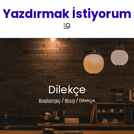
İçeriğe
Yazdırmak İstiyorum
geç
Ödev Yazdırma - Tez Yazdırma - Proje Yazdırma -
Rapor Yazdırma - Makale Yazdırma - Staj Defteri
Yazdırma - Motivasyon Mektubu Yazdırma - Dilekçe
Yazdırma @ 0 (312) 276 75 93
Dilekçe
Başlangıç
Blog
Dilekçe