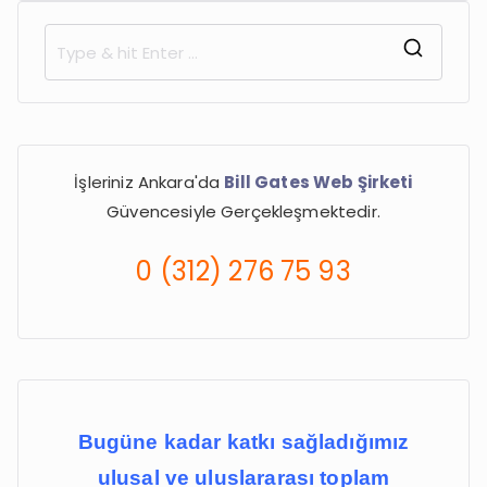
S
e
a
r
İşleriniz Ankara'da
Bill Gates Web Şirketi
c
Güvencesiyle Gerçekleşmektedir.
h
f
0 (312) 276 75 93
o
r
:
Bugüne kadar katkı sağladığımız
ulusal ve uluslararası toplam