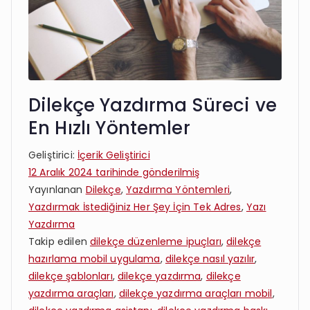
Dilekçe Yazdırma Süreci ve
En Hızlı Yöntemler
Geliştirici:
İçerik Geliştirici
12 Aralık 2024
tarihinde gönderilmiş
Yayınlanan
Dilekçe
,
Yazdırma Yöntemleri
,
Yazdırmak İstediğiniz Her Şey İçin Tek Adres
,
Yazı
Yazdırma
Takip edilen
dilekçe düzenleme ipuçları
,
dilekçe
hazırlama mobil uygulama
,
dilekçe nasıl yazılır
,
dilekçe şablonları
,
dilekçe yazdırma
,
dilekçe
yazdırma araçları
,
dilekçe yazdırma araçları mobil
,