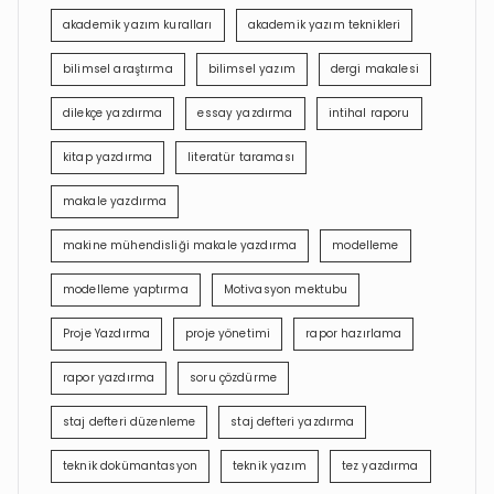
akademik yazım kuralları
akademik yazım teknikleri
bilimsel araştırma
bilimsel yazım
dergi makalesi
dilekçe yazdırma
essay yazdırma
intihal raporu
kitap yazdırma
literatür taraması
makale yazdırma
makine mühendisliği makale yazdırma
modelleme
modelleme yaptırma
Motivasyon mektubu
Proje Yazdırma
proje yönetimi
rapor hazırlama
rapor yazdırma
soru çözdürme
staj defteri düzenleme
staj defteri yazdırma
teknik dokümantasyon
teknik yazım
tez yazdırma