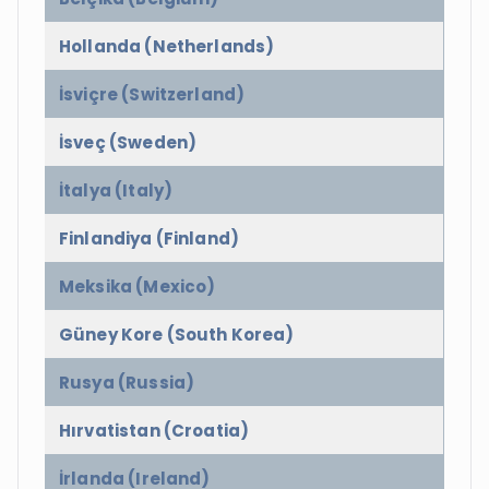
Hollanda (Netherlands)
İsviçre (Switzerland)
İsveç (Sweden)
İtalya (Italy)
Finlandiya (Finland)
Meksika (Mexico)
Güney Kore (South Korea)
Rusya (Russia)
Hırvatistan (Croatia)
İrlanda (Ireland)