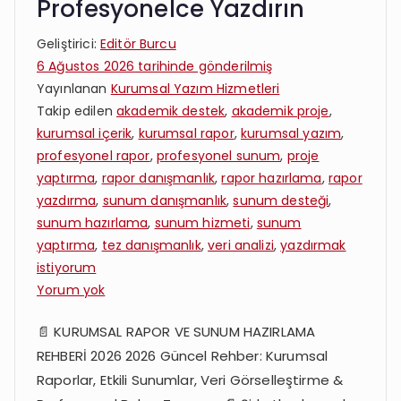
Profesyonelce Yazdırın
Geliştirici:
Editör Burcu
6 Ağustos 2026
tarihinde gönderilmiş
Yayınlanan
Kurumsal Yazım Hizmetleri
Takip edilen
akademik destek
,
akademik proje
,
kurumsal içerik
,
kurumsal rapor
,
kurumsal yazım
,
profesyonel rapor
,
profesyonel sunum
,
proje
yaptırma
,
rapor danışmanlık
,
rapor hazırlama
,
rapor
yazdırma
,
sunum danışmanlık
,
sunum desteği
,
sunum hazırlama
,
sunum hizmeti
,
sunum
yaptırma
,
tez danışmanlık
,
veri analizi
,
yazdırmak
istiyorum
Kurumsal
Yorum yok
Rapor
📄 KURUMSAL RAPOR VE SUNUM HAZIRLAMA
ve
REHBERİ 2026 2026 Güncel Rehber: Kurumsal
Sunumlarınızı
Profesyonelce
Raporlar, Etkili Sunumlar, Veri Görselleştirme &