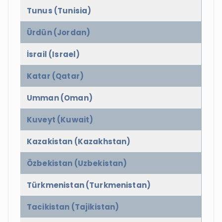
Tunus (Tunisia)
Ürdün (Jordan)
İsrail (Israel)
Katar (Qatar)
Umman (Oman)
Kuveyt (Kuwait)
Kazakistan (Kazakhstan)
Özbekistan (Uzbekistan)
Türkmenistan (Turkmenistan)
Tacikistan (Tajikistan)