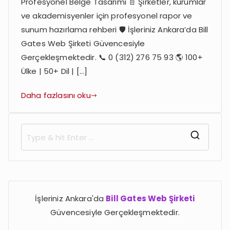
Yazdırın
Profesyonel Belge Tasarımı 📄 Şirketler, kurumlar
ve akademisyenler için profesyonel rapor ve
sunum hazırlama rehberi 🛡️ İşleriniz Ankara’da Bill
Gates Web Şirketi Güvencesiyle
Gerçekleşmektedir. 📞 0 (312) 276 75 93 🌎 100+
Ülke | 50+ Dil | […]
Daha fazlasını oku
S
e
a
r
İşleriniz Ankara'da
Bill Gates Web Şirketi
c
Güvencesiyle Gerçekleşmektedir.
h
f