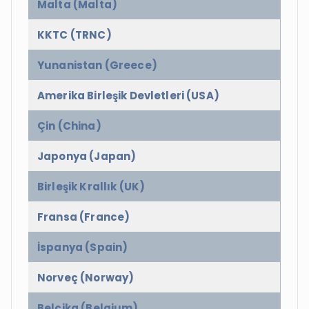
Malta (Malta)
KKTC (TRNC)
Yunanistan (Greece)
Amerika Birleşik Devletleri (USA)
Çin (China)
Japonya (Japan)
Birleşik Krallık (UK)
Fransa (France)
İspanya (Spain)
Norveç (Norway)
Belçika (Belgium)