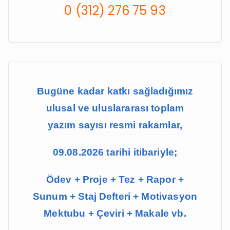
0 (312) 276 75 93
o
r
:
Bugüne kadar katkı sağladığımız
ulusal ve uluslararası toplam
yazım sayısı resmi rakamlar,
09.08.2026 tarihi itibariyle;
Ödev + Proje + Tez + Rapor +
Sunum + Staj Defteri + Motivasyon
Mektubu + Çeviri + Makale vb.