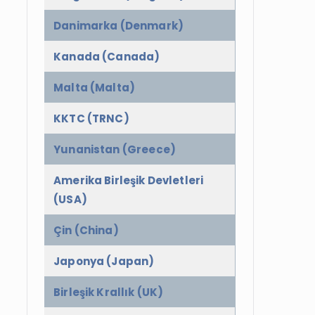
Danimarka (Denmark)
Kanada (Canada)
Malta (Malta)
KKTC (TRNC)
Yunanistan (Greece)
Amerika Birleşik Devletleri
(USA)
Çin (China)
Japonya (Japan)
Birleşik Krallık (UK)