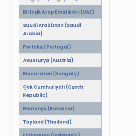
Birleşik Arap Emirlikleri (UAE)
Suudi Arabistan (Saudi
Arabia)
Portekiz (Portugal)
Avusturya (Austria)
Macaristan (Hungary)
Çek Cumhuriyeti (Czech
Republic)
Romanya (Romania)
Tayland (Thailand)
Endonezya (Indonesia)