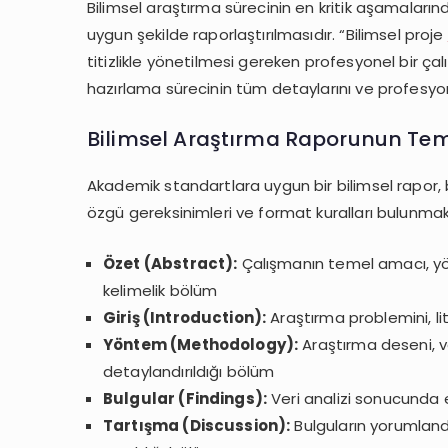
Bilimsel araştırma sürecinin en kritik aşamaların
Araştırma
uygun şekilde raporlaştırılmasıdır. “Bilimsel proje
Raporu
titizlikle yönetilmesi gereken profesyonel bir çal
Hazırlama:
Yazdırmak
hazırlama sürecinin tüm detaylarını ve profesyo
İstiyorum
Bilimsel Araştırma Raporunun Teme
ile
Güvenilir
Akademik standartlara uygun bir bilimsel rapor, b
Çözüm
özgü gereksinimleri ve format kuralları bulunmak
Özet (Abstract):
Çalışmanın temel amacı, yön
kelimelik bölüm
Giriş (Introduction):
Araştırma problemini, li
Yöntem (Methodology):
Araştırma deseni, ve
detaylandırıldığı bölüm
Bulgular (Findings):
Veri analizi sonucunda e
Tartışma (Discussion):
Bulguların yorumlandığı