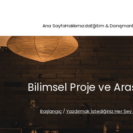
İçeriğe
geç
Ana Sayfa
Hakkımızda
Eğitim & Danışmanl
Bilimsel Proje ve A
Başlangıç
Yazdırmak İstediğiniz Her Şey 