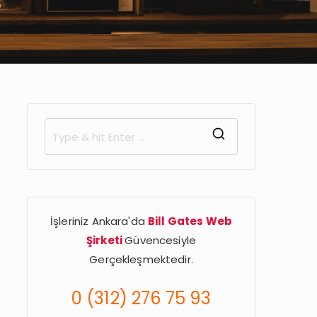
S
e
a
r
İşleriniz Ankara'da
Bill Gates Web
c
Şirketi
Güvencesiyle
h
Gerçekleşmektedir.
f
o
0 (312) 276 75 93
r