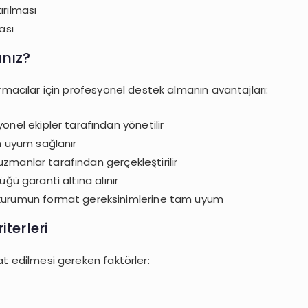
ırılması
ası
ınız?
ırmacılar için profesyonel destek almanın avantajları:
nel ekipler tarafından yönetilir
 uyum sağlanır
 uzmanlar tarafından gerçekleştirilir
ğü garanti altına alınır
kurumun format gereksinimlerine tam uyum
terleri
t edilmesi gereken faktörler: