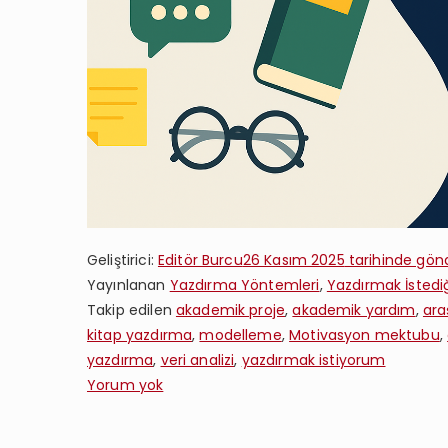
Geliştirici:
Editör Burcu
26 Kasım 2025
tarihinde gönd
Yayınlanan
Yazdırma Yöntemleri
,
Yazdırmak İstediğ
Takip edilen
akademik proje
,
akademik yardım
,
ara
kitap yazdırma
,
modelleme
,
Motivasyon mektubu
,
yazdırma
,
veri analizi
,
yazdırmak istiyorum
Bilimsel
Yorum yok
Proje
ve