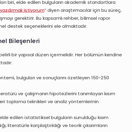
dan biri, elde edilen bulguların akademik standartlara
yazdırmak istiyorum
” diyen araştırmacılar için bu süreç,
ışmayı gerektirir. Bu kapsamlı rehber, bilimsel rapor
nel destek seçeneklerini ele almaktadır.
l Bileşenleri
elirli bir yapısal düzen içermelidir. Her bölümün kendine
tadır:
temi, bulguları ve sonuçlarını özetleyen 150-250
teratürü ve çalışmanın hipotezlerini tanımlayan kısım
ri toplama teknikleri ve analiz yöntemlerinin
lde edilen istatistiksel bulguların sunulduğu kısım
, literatürle karşılaştırıldığı ve teorik çıkarımların