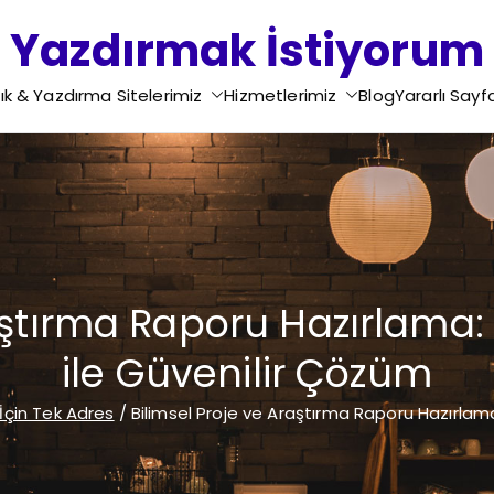
Yazdırmak İstiyorum
Ödev Yazdırma - Tez Yazdırma - Proje Yazdırma - Rapo
ık & Yazdırma Sitelerimiz
Hizmetlerimiz
Blog
Yararlı Sayf
Yazdırma - Motivasyon Mektubu Yazdırma - Di
raştırma Raporu Hazırlama:
ile Güvenilir Çözüm
İçin Tek Adres
Bilimsel Proje ve Araştırma Raporu Hazırlam