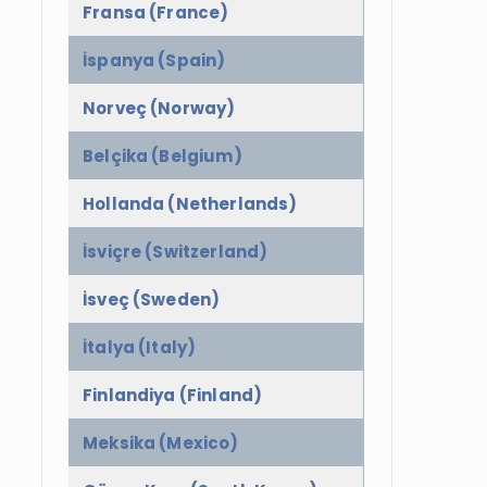
Fransa (France)
İspanya (Spain)
Norveç (Norway)
Belçika (Belgium)
Hollanda (Netherlands)
İsviçre (Switzerland)
İsveç (Sweden)
İtalya (Italy)
Finlandiya (Finland)
Meksika (Mexico)