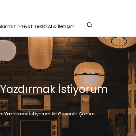
r Yazdırma - Makale Yazdırma - Staj Defteri
alarımız
Fiyat Teklifi Al & İletişim
lekçe Yazdırma @ 0 (312) 276 75 93
 Yazdırmak İstiyorum
a: Yazdırmak İstiyorum ile Güvenilir Çözüm