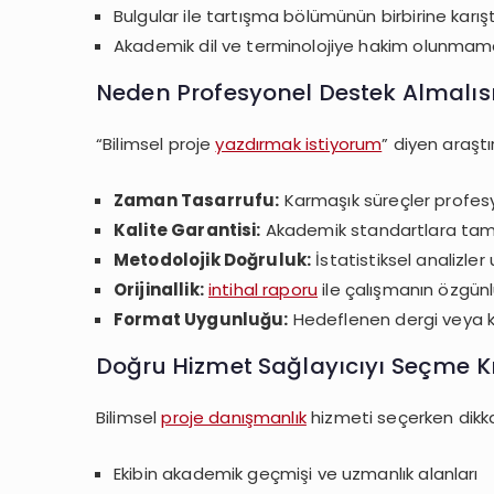
Bulgular ile tartışma bölümünün birbirine karışt
Akademik dil ve terminolojiye hakim olunmam
Neden Profesyonel Destek Almalıs
“Bilimsel proje
yazdırmak istiyorum
” diyen araşt
Zaman Tasarrufu:
Karmaşık süreçler profesyo
Kalite Garantisi:
Akademik standartlara tam
Metodolojik Doğruluk:
İstatistiksel analizler
Orijinallik:
intihal raporu
ile çalışmanın özgünlü
Format Uygunluğu:
Hedeflenen dergi veya 
Doğru Hizmet Sağlayıcıyı Seçme Kri
Bilimsel
proje danışmanlık
hizmeti seçerken dikka
Ekibin akademik geçmişi ve uzmanlık alanları