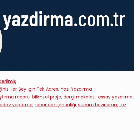
erilmiş
iniz Her Şey İçin Tek Adres
,
Yazı Yazdırma
ştırma raporu
,
bilimsel proje
,
dergi makalesi
,
essay yazdırma
,
ödev yaptırma
,
rapor danışmanlığı
,
sunum hazırlama
,
tez