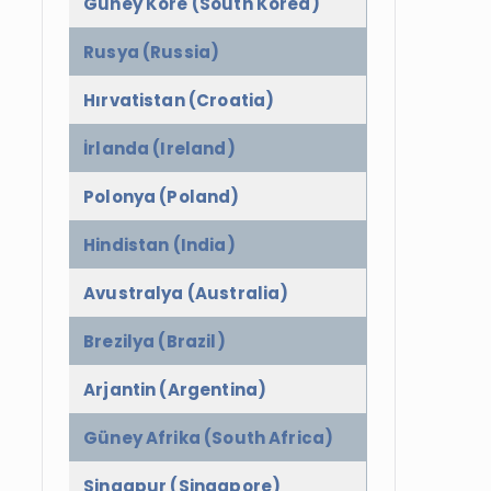
Güney Kore (South Korea)
Rusya (Russia)
Hırvatistan (Croatia)
İrlanda (Ireland)
Polonya (Poland)
Hindistan (India)
Avustralya (Australia)
Brezilya (Brazil)
Arjantin (Argentina)
Güney Afrika (South Africa)
Singapur (Singapore)