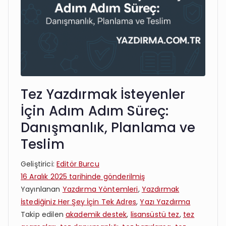
Tez Yazdırmak İsteyenler
İçin Adım Adım Süreç:
Danışmanlık, Planlama ve
Teslim
Geliştirici:
Editör Burcu
16 Aralık 2025
tarihinde gönderilmiş
Yayınlanan
Yazdırma Yöntemleri
,
Yazdırmak
İstediğiniz Her Şey İçin Tek Adres
,
Yazı Yazdırma
Takip edilen
akademik destek
,
lisansüstü tez
,
tez