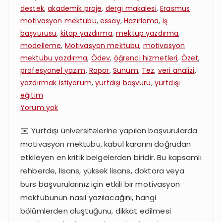
destek
,
akademik proje
,
dergi makalesi
,
Erasmus
motivasyon mektubu
,
essay
,
Hazırlama
,
iş
başvurusu
,
kitap yazdırma
,
mektup yazdırma
,
modelleme
,
Motivasyon mektubu
,
motivasyon
mektubu yazdırma
,
Ödev
,
öğrenci hizmetleri
,
Özet
,
profesyonel yazım
,
Rapor
,
Sunum
,
Tez
,
veri analizi
,
yazdırmak istiyorum
,
yurtdışı başvuru
,
yurtdışı
eğitim
Motivasyon
Yorum yok
Mektubu
✉️ Yurtdışı üniversitelerine yapılan başvurularda
Yazdırmak
motivasyon mektubu, kabul kararını doğrudan
İstiyorum:
Yurtdışı
etkileyen en kritik belgelerden biridir. Bu kapsamlı
Başvurular
rehberde, lisans, yüksek lisans, doktora veya
İçin
burs başvurularınız için etkili bir motivasyon
Etkili
mektubunun nasıl yazılacağını, hangi
Yazılar
bölümlerden oluştuğunu, dikkat edilmesi