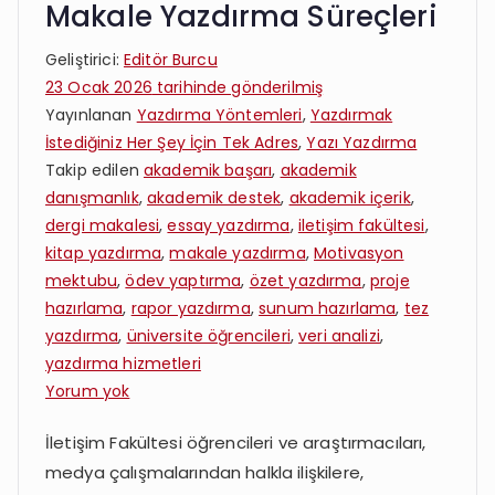
Makale Yazdırma Süreçleri
Geliştirici:
Editör Burcu
23 Ocak 2026
tarihinde gönderilmiş
Yayınlanan
Yazdırma Yöntemleri
,
Yazdırmak
İstediğiniz Her Şey İçin Tek Adres
,
Yazı Yazdırma
Takip edilen
akademik başarı
,
akademik
danışmanlık
,
akademik destek
,
akademik içerik
,
dergi makalesi
,
essay yazdırma
,
iletişim fakültesi
,
kitap yazdırma
,
makale yazdırma
,
Motivasyon
mektubu
,
ödev yaptırma
,
özet yazdırma
,
proje
hazırlama
,
rapor yazdırma
,
sunum hazırlama
,
tez
yazdırma
,
üniversite öğrencileri
,
veri analizi
,
yazdırma hizmetleri
İletişim
Yorum yok
Fakültesi
İletişim Fakültesi öğrencileri ve araştırmacıları,
Tez
medya çalışmalarından halkla ilişkilere,
ve