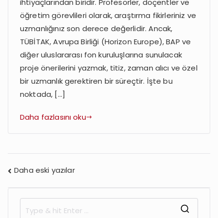
İstiyorum:
ihtiyaçlarından biridir. Profesörler, doçentler ve
Profesör
öğretim görevlileri olarak, araştırma fikirleriniz ve
ve
uzmanlığınız son derece değerlidir. Ancak,
Öğretim
TÜBİTAK, Avrupa Birliği (Horizon Europe), BAP ve
Görevlileri
diğer uluslararası fon kuruluşlarına sunulacak
için
proje önerilerini yazmak, titiz, zaman alıcı ve özel
Kapsamlı
bir uzmanlık gerektiren bir süreçtir. İşte bu
Destek
noktada, […]
Daha fazlasını oku
Yazı
Daha eski yazılar
gezinmesi
S