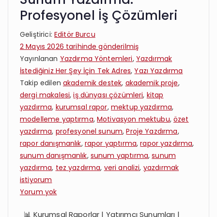
Profesyonel İş Çözümleri
Geliştirici:
Editör Burcu
2 Mayıs 2026
tarihinde gönderilmiş
Yayınlanan
Yazdırma Yöntemleri
,
Yazdırmak
İstediğiniz Her Şey İçin Tek Adres
,
Yazı Yazdırma
Takip edilen
akademik destek
,
akademik proje
,
dergi makalesi
,
iş dünyası çözümleri
,
kitap
yazdırma
,
kurumsal rapor
,
mektup yazdırma
,
modelleme yaptırma
,
Motivasyon mektubu
,
özet
yazdırma
,
profesyonel sunum
,
Proje Yazdırma
,
rapor danışmanlık
,
rapor yaptırma
,
rapor yazdırma
,
sunum danışmanlık
,
sunum yaptırma
,
sunum
yazdırma
,
tez yazdırma
,
veri analizi
,
yazdırmak
istiyorum
Şirketler
Yorum yok
İçin
📊 Kurumsal Raporlar | Yatırımcı Sunumları |
Rapor