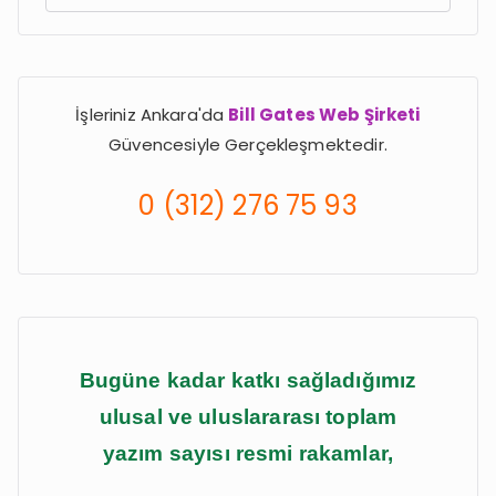
e
a
r
İşleriniz Ankara'da
Bill Gates Web Şirketi
c
Güvencesiyle Gerçekleşmektedir.
h
f
0 (312) 276 75 93
o
r
:
Bugüne kadar katkı sağladığımız
ulusal ve uluslararası toplam
yazım sayısı resmi rakamlar,