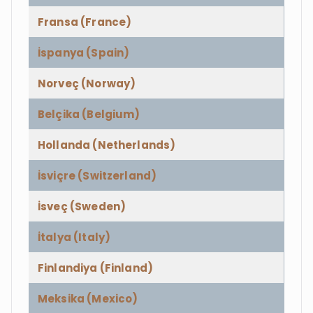
Fransa (France)
İspanya (Spain)
Norveç (Norway)
Belçika (Belgium)
Hollanda (Netherlands)
İsviçre (Switzerland)
İsveç (Sweden)
İtalya (Italy)
Finlandiya (Finland)
Meksika (Mexico)