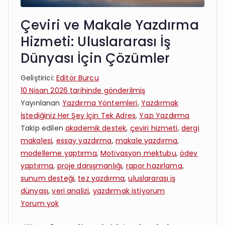
Çeviri ve Makale Yazdırma
Hizmeti: Uluslararası İş
Dünyası İçin Çözümler
Geliştirici:
Editör Burcu
10 Nisan 2026
tarihinde gönderilmiş
Yayınlanan
Yazdırma Yöntemleri
,
Yazdırmak
İstediğiniz Her Şey İçin Tek Adres
,
Yazı Yazdırma
Takip edilen
akademik destek
,
çeviri hizmeti
,
dergi
makalesi
,
essay yazdırma
,
makale yazdırma
,
modelleme yaptırma
,
Motivasyon mektubu
,
ödev
yaptırma
,
proje danışmanlığı
,
rapor hazırlama
,
sunum desteği
,
tez yazdırma
,
uluslararası iş
dünyası
,
veri analizi
,
yazdırmak istiyorum
Çeviri
Yorum yok
ve