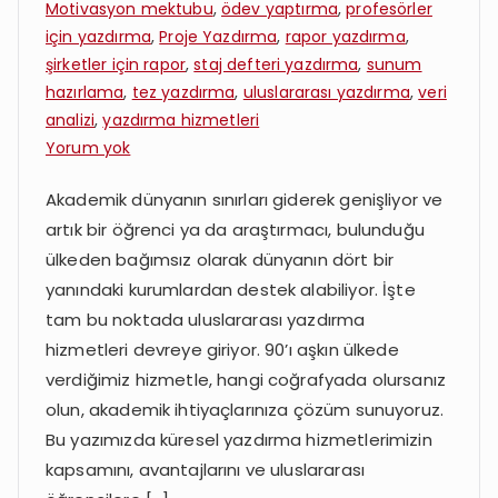
Motivasyon mektubu
,
ödev yaptırma
,
profesörler
için yazdırma
,
Proje Yazdırma
,
rapor yazdırma
,
şirketler için rapor
,
staj defteri yazdırma
,
sunum
hazırlama
,
tez yazdırma
,
uluslararası yazdırma
,
veri
analizi
,
yazdırma hizmetleri
Uluslararası
Yorum yok
Yazdırma
Akademik dünyanın sınırları giderek genişliyor ve
Hizmetleri:
artık bir öğrenci ya da araştırmacı, bulunduğu
90+
Ülkede
ülkeden bağımsız olarak dünyanın dört bir
Deneyim
yanındaki kurumlardan destek alabiliyor. İşte
tam bu noktada uluslararası yazdırma
hizmetleri devreye giriyor. 90’ı aşkın ülkede
verdiğimiz hizmetle, hangi coğrafyada olursanız
olun, akademik ihtiyaçlarınıza çözüm sunuyoruz.
Bu yazımızda küresel yazdırma hizmetlerimizin
kapsamını, avantajlarını ve uluslararası