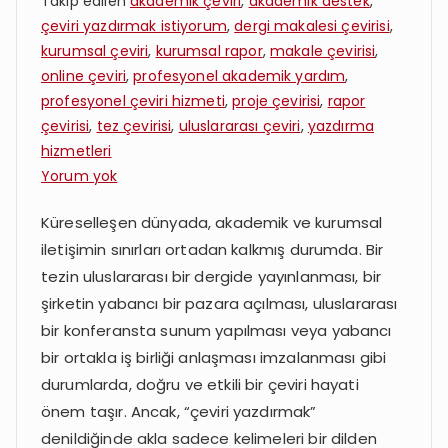
Takip edilen
akademik çeviri
,
akademik destek
,
çeviri yazdırmak istiyorum
,
dergi makalesi çevirisi
,
kurumsal çeviri
,
kurumsal rapor
,
makale çevirisi
,
online çeviri
,
profesyonel akademik yardım
,
profesyonel çeviri hizmeti
,
proje çevirisi
,
rapor
çevirisi
,
tez çevirisi
,
uluslararası çeviri
,
yazdırma
hizmetleri
Çeviri
Yorum yok
Yazdırmak
Küreselleşen dünyada, akademik ve kurumsal
İstiyorum:
iletişimin sınırları ortadan kalkmış durumda. Bir
Akademik
ve
tezin uluslararası bir dergide yayınlanması, bir
Kurumsal
şirketin yabancı bir pazara açılması, uluslararası
Metinler
bir konferansta sunum yapılması veya yabancı
İçin
bir ortakla iş birliği anlaşması imzalanması gibi
Profesyonel
durumlarda, doğru ve etkili bir çeviri hayati
Çeviri
önem taşır. Ancak, “çeviri yazdırmak”
denildiğinde akla sadece kelimeleri bir dilden