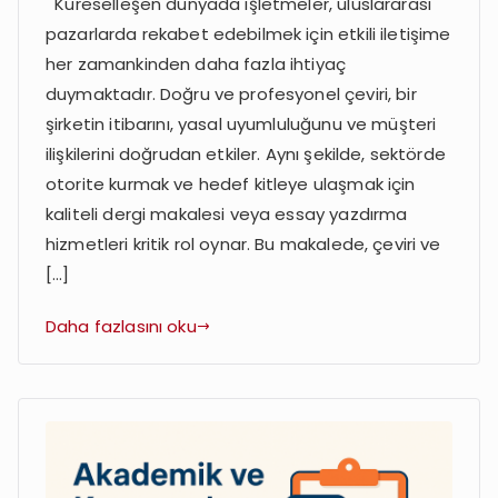
Küreselleşen dünyada işletmeler, uluslararası
Makale
pazarlarda rekabet edebilmek için etkili iletişime
Yazdırma
Hizmeti:
her zamankinden daha fazla ihtiyaç
Uluslararası
duymaktadır. Doğru ve profesyonel çeviri, bir
İş
şirketin itibarını, yasal uyumluluğunu ve müşteri
Dünyası
ilişkilerini doğrudan etkiler. Aynı şekilde, sektörde
İçin
otorite kurmak ve hedef kitleye ulaşmak için
Çözümler
kaliteli dergi makalesi veya essay yazdırma
hizmetleri kritik rol oynar. Bu makalede, çeviri ve
[…]
Daha fazlasını oku