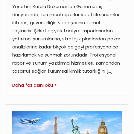
Yönetim Kurulu Dokümanları Günümüz iş
ve
Sunum
dünyasında, kurumsal raporlar ve etkili sunumlar
Yazdırma:
itibarın, güvenilirliğin ve başarının temel
Profesyonel
taşlarıdır. Şirketler; yıllık faaliyet raporlarından
İş
yatırımcı sunumlarına, stratejik planlardan pazar
Çözümleri
analizlerine kadar birçok belgeyi profesyonelce
hazırlamak ve sunmak zorundadır. Profesyonel
rapor ve sunum yazdırma hizmetleri, zamandan
tasarruf sağlar, kurumsal kimlik tutarlılığını […]
Daha fazlasını oku