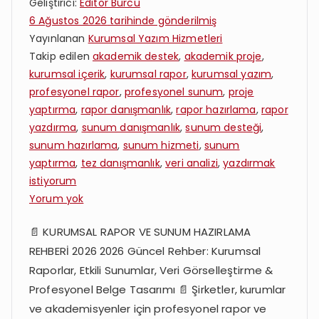
Geliştirici:
Editör Burcu
6 Ağustos 2026
tarihinde gönderilmiş
Yayınlanan
Kurumsal Yazım Hizmetleri
Takip edilen
akademik destek
,
akademik proje
,
kurumsal içerik
,
kurumsal rapor
,
kurumsal yazım
,
profesyonel rapor
,
profesyonel sunum
,
proje
yaptırma
,
rapor danışmanlık
,
rapor hazırlama
,
rapor
yazdırma
,
sunum danışmanlık
,
sunum desteği
,
sunum hazırlama
,
sunum hizmeti
,
sunum
yaptırma
,
tez danışmanlık
,
veri analizi
,
yazdırmak
istiyorum
Kurumsal
Yorum yok
Rapor
📄 KURUMSAL RAPOR VE SUNUM HAZIRLAMA
ve
REHBERİ 2026 2026 Güncel Rehber: Kurumsal
Sunumlarınızı
Profesyonelce
Raporlar, Etkili Sunumlar, Veri Görselleştirme &
Yazdırın
Profesyonel Belge Tasarımı 📄 Şirketler, kurumlar
ve akademisyenler için profesyonel rapor ve