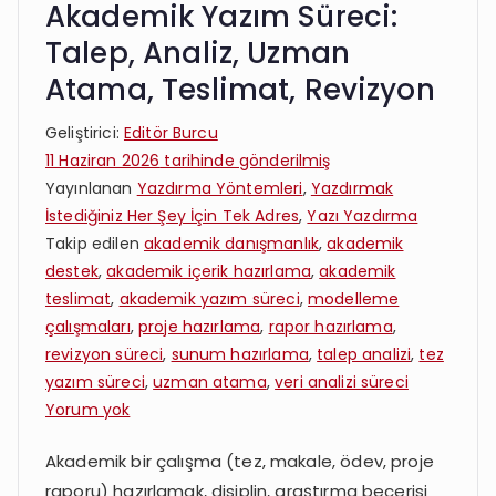
Akademik Yazım Süreci:
Talep, Analiz, Uzman
Atama, Teslimat, Revizyon
Geliştirici:
Editör Burcu
11 Haziran 2026
tarihinde gönderilmiş
Yayınlanan
Yazdırma Yöntemleri
,
Yazdırmak
İstediğiniz Her Şey İçin Tek Adres
,
Yazı Yazdırma
Takip edilen
akademik danışmanlık
,
akademik
destek
,
akademik içerik hazırlama
,
akademik
teslimat
,
akademik yazım süreci
,
modelleme
çalışmaları
,
proje hazırlama
,
rapor hazırlama
,
revizyon süreci
,
sunum hazırlama
,
talep analizi
,
tez
yazım süreci
,
uzman atama
,
veri analizi süreci
Akademik
Yorum yok
Yazım
Akademik bir çalışma (tez, makale, ödev, proje
Süreci:
raporu) hazırlamak, disiplin, araştırma becerisi
Talep,