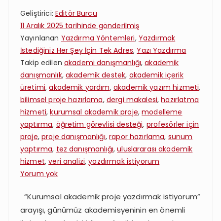
Geliştirici:
Editör Burcu
11 Aralık 2025
tarihinde gönderilmiş
Yayınlanan
Yazdırma Yöntemleri
,
Yazdırmak
İstediğiniz Her Şey İçin Tek Adres
,
Yazı Yazdırma
Takip edilen
akademi danışmanlığı
,
akademik
danışmanlık
,
akademik destek
,
akademik içerik
üretimi
,
akademik yardım
,
akademik yazım hizmeti
,
bilimsel proje hazırlama
,
dergi makalesi
,
hazırlatma
hizmeti
,
kurumsal akademik proje
,
modelleme
yaptırma
,
öğretim görevlisi desteği
,
profesörler için
proje
,
proje danışmanlığı
,
rapor hazırlama
,
sunum
yaptırma
,
tez danışmanlığı
,
uluslararası akademik
hizmet
,
veri analizi
,
yazdırmak istiyorum
Kurumsal
Yorum yok
Akademik
“Kurumsal akademik proje yazdırmak istiyorum”
Proje
arayışı, günümüz akademisyeninin en önemli
Yazdırmak