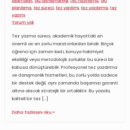
aşamaları
,
tez danışmanlığı
,
tez hazırlama
,
tez
planlama
,
tez süreci
,
tez yardımı
,
tez yazdırma
,
tez
yazımı
Tez
Yorum yok
Yazdırmak
Tez yazma süreci, akademik hayattaki en
İsteyenler
önemli ve en zorlu maratonlardan biridir. Birçok
İçin
Adım
öğrenci için zaman kısıtı, konuya hakimiyet
Adım
eksikliği veya metodolojik zorluklar bu süreci bir
Süreç:
kabusa dönüştürebilir. Profesyonel tez yazdırma
Danışmanlık,
ve danışmanlık hizmetleri, bu zorlu yolda sadece
Planlama
bir destek değil, aynı zamanda başarınızı garanti
ve
altına alacak stratejik bir ortaklıktır. Bu yazıda,
Teslim
kaliteli bir tez […]
Daha fazlasını oku