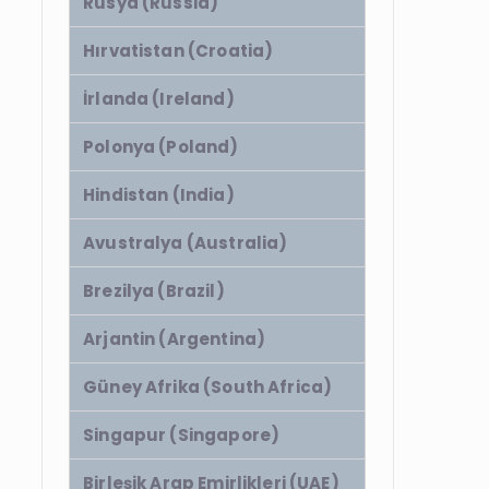
Rusya (Russia)
Hırvatistan (Croatia)
İrlanda (Ireland)
Polonya (Poland)
Hindistan (India)
Avustralya (Australia)
Brezilya (Brazil)
Arjantin (Argentina)
Güney Afrika (South Africa)
Singapur (Singapore)
Birleşik Arap Emirlikleri (UAE)