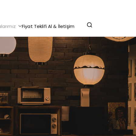
r Yazdırma - Makale Yazdırma - Staj Defteri
alarımız
Fiyat Teklifi Al & İletişim
lekçe Yazdırma @ 0 (312) 276 75 93