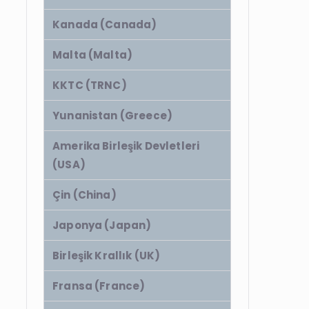
Kanada (Canada)
Malta (Malta)
KKTC (TRNC)
Yunanistan (Greece)
Amerika Birleşik Devletleri
(USA)
Çin (China)
Japonya (Japan)
Birleşik Krallık (UK)
Fransa (France)