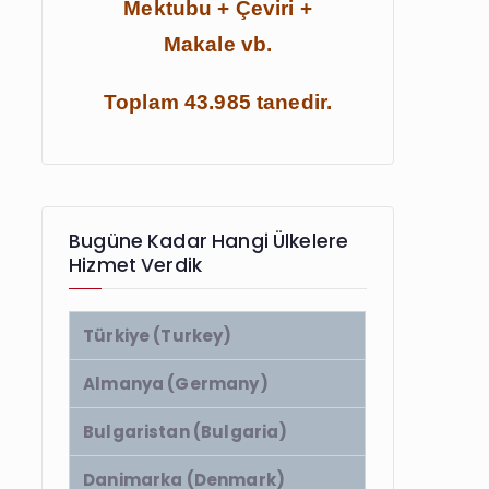
Mektubu + Çeviri +
Makale vb.
Toplam 43.985 tanedir.
Bugüne Kadar Hangi Ülkelere
Hizmet Verdik
Türkiye (Turkey)
Almanya (Germany)
Bulgaristan (Bulgaria)
Danimarka (Denmark)