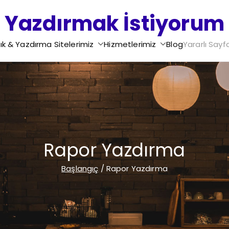
Yazdırmak İstiyorum
Ödev Yazdırma - Tez Yazdırma - Proje Yazdırma - Rapo
ık & Yazdırma Sitelerimiz
Hizmetlerimiz
Blog
Yararlı Sayf
Yazdırma - Motivasyon Mektubu Yazdırma - Di
Rapor Yazdırma
Başlangıç
Rapor Yazdırma