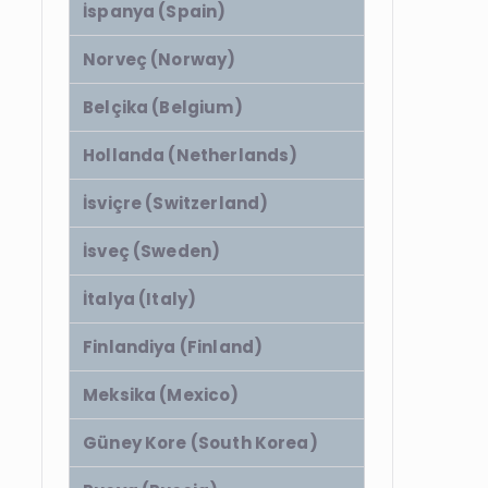
İspanya (Spain)
Norveç (Norway)
Belçika (Belgium)
Hollanda (Netherlands)
İsviçre (Switzerland)
İsveç (Sweden)
İtalya (Italy)
Finlandiya (Finland)
Meksika (Mexico)
Güney Kore (South Korea)