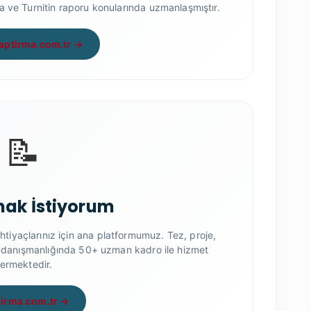
 ve Turnitin raporu konularında uzmanlaşmıştır.
yaptirma.com.tr →
📝
ak İstiyorum
htiyaçlarınız için ana platformumuz. Tez, proje,
r danışmanlığında 50+ uzman kadro ile hizmet
ermektedir.
irma.com.tr →