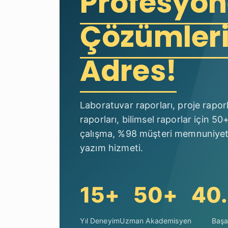
Profesyon
Çözümler
Adres!
Laboratuvar raporları, proje raporlar
raporları, bilimsel raporlar için 
çalışma, %98 müşteri memnuniyeti
yazım hizmeti.
15+
50+
40
Yıl Deneyim
Uzman Akademisyen
Başa