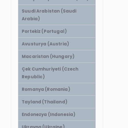
Suudi Arabistan (Saudi
Arabia)
Portekiz (Portugal)
Avusturya (Austria)
Macaristan (Hungary)
Çek Cumhuriyeti (Czech
Republic)
Romanya (Romania)
Tayland (Thailand)
Endonezya (Indonesia)
Ukrayna (Ukraine)