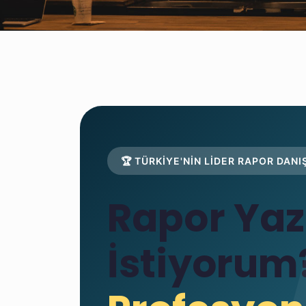
🏆 TÜRKİYE'NİN LİDER RAPOR DA
Rapor Ya
İstiyorum