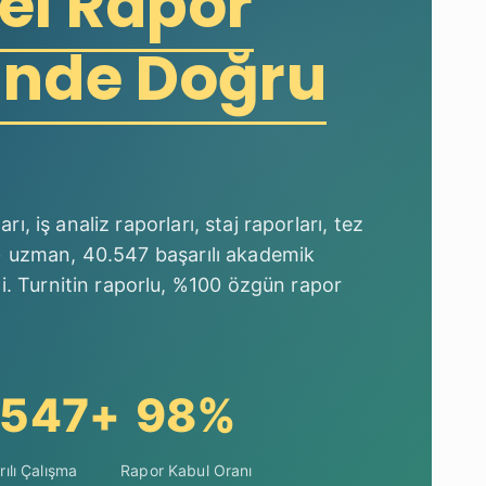
el Rapor
inde Doğru
ı, iş analiz raporları, staj raporları, tez
50+ uzman, 40.547 başarılı akademik
. Turnitin raporlu, %100 özgün rapor
.547+
98%
rılı Çalışma
Rapor Kabul Oranı