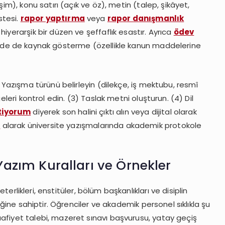
şim), konu satırı (açık ve öz), metin (talep, şikâyet,
stesi.
rapor yaptırma
veya
rapor danışmanlık
iyerarşik bir düzen ve şeffaflık esastır. Ayrıca
ödev
lerde de kaynak gösterme (özellikle kanun maddelerine
) Yazışma türünü belirleyin (dilekçe, iş mektubu, resmî
eleri kontrol edin. (3) Taslak metni oluşturun. (4) Dil
tiyorum
diyerek son halini çıktı alın veya dijital olarak
ı
alarak üniversite yazışmalarında akademik protokole
 Yazım Kuralları ve Örnekler
eterlikleri, enstitüler, bölüm başkanlıkları ve disiplin
fiğine sahiptir. Öğrenciler ve akademik personel sıklıkla şu
afiyet talebi, mazeret sınavı başvurusu, yatay geçiş