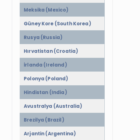
Meksika (Mexico)
Güney Kore (South Korea)
Rusya (Russia)
Hırvatistan (Croatia)
İrlanda (Ireland)
Polonya (Poland)
Hindistan (India)
Avustralya (Australia)
Brezilya (Brazil)
Arjantin (Argentina)