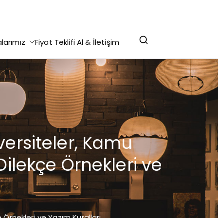
r Yazdırma - Makale Yazdırma - Staj Defteri
alarımız
Fiyat Teklifi Al & İletişim
lekçe Yazdırma @ 0 (312) 276 75 93
versiteler, Kamu
Dilekçe Örnekleri ve
Örnekleri ve Yazım Kuralları