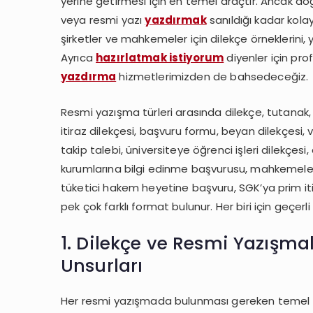
yerine getirmesi için en temel araçtır. Ancak doğr
Üniversiteler,
Kamu
veya resmi yazı
yazdırmak
sanıldığı kadar kolay
Kurumları,
şirketler ve mahkemeler için dilekçe örneklerini, 
Özel
Ayrıca
hazırlatmak istiyorum
diyenler için pr
Şirketler
yazdırma
hizmetlerimizden de bahsedeceğiz.
ve
Mahkemeler
Resmi yazışma türleri arasında dilekçe, tutanak, 
İçin
itiraz dilekçesi, başvuru formu, beyan dilekçesi
Dilekçe
takip talebi, üniversiteye öğrenci işleri dilekçes
Örnekleri
kurumlarına bilgi edinme başvurusu, mahkemelere
ve
tüketici hakem heyetine başvuru, SGK’ya prim it
Yazım
pek çok farklı format bulunur. Her biri için geçerl
Kuralları
1. Dilekçe ve Resmi Yazışma
Unsurları
Her resmi yazışmada bulunması gereken temel uns