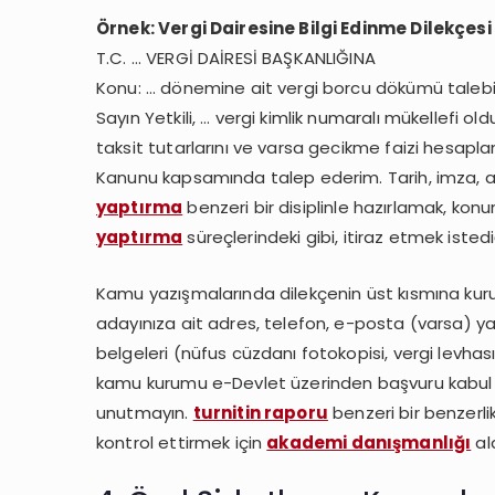
Örnek: Vergi Dairesine Bilgi Edinme Dilekçesi
T.C. … VERGİ DAİRESİ BAŞKANLIĞINA
Konu: … dönemine ait vergi borcu dökümü taleb
Sayın Yetkili, … vergi kimlik numaralı mükellefi ol
taksit tutarlarını ve varsa gecikme faizi hesapla
Kanunu kapsamında talep ederim. Tarih, imza, ad
yaptırma
benzeri bir disiplinle hazırlamak, kon
yaptırma
süreçlerindeki gibi, itiraz etmek isted
Kamu yazışmalarında dilekçenin üst kısmına kuru
adayınıza ait adres, telefon, e-posta (varsa) yaz
belgeleri (nüfus cüzdanı fotokopisi, vergi levhası
kamu kurumu e-Devlet üzerinden başvuru kabul et
unutmayın.
turnitin raporu
benzeri bir benzerl
kontrol ettirmek için
akademi danışmanlığı
ala