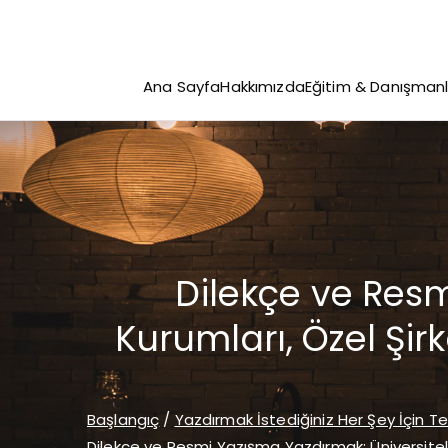
İçeriğe
geç
Ana Sayfa
Hakkımızda
Eğitim & Danışmanl
Dilekçe ve Resm
Kurumları, Özel Şir
Başlangıç
Yazdırmak İstediğiniz Her Şey İçin T
Dilekçe ve Resmi Yazışma Yazdırmak: Üniversitele