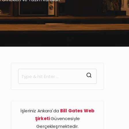
S
e
a
r
İşleriniz Ankara'da
Bill Gates Web
c
Şirketi
Güvencesiyle
h
Gerçekleşmektedir.
f