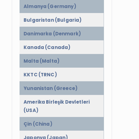
Almanya (Germany)
Bulgaristan (Bulgaria)
Danimarka (Denmark)
Kanada (Canada)
Malta (Malta)
KKTC (TRNC)
Yunanistan (Greece)
Amerika Birleşik Devletleri
(USA)
Çin (China)
Japonya (Japan)