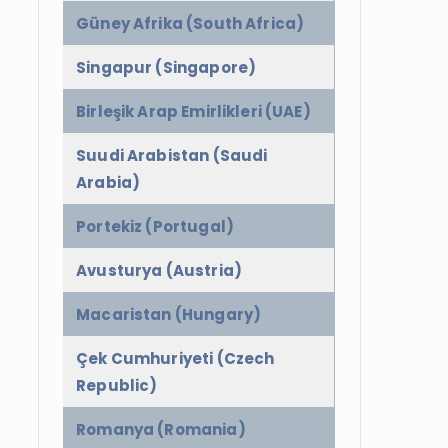
Güney Afrika (South Africa)
Singapur (Singapore)
Birleşik Arap Emirlikleri (UAE)
Suudi Arabistan (Saudi
Arabia)
Portekiz (Portugal)
Avusturya (Austria)
Macaristan (Hungary)
Çek Cumhuriyeti (Czech
Republic)
Romanya (Romania)