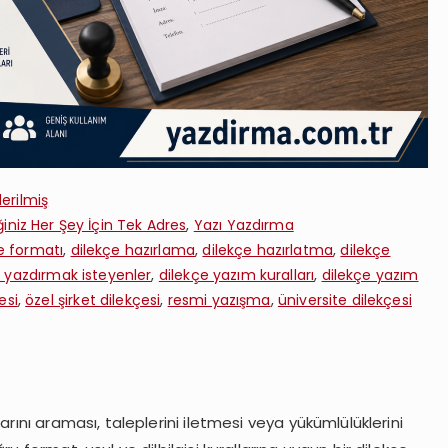
erilmiş
iniz Her Şey İçin Tek Adres
,
Yazı Yazdırma
e formatı
,
dilekçe hazırlama
,
dilekçe hazırlatma
,
dilekçe
e yazdırmak isteyenler
,
dilekçe yazım kuralları
,
dilekçe yazım
esi
,
özel şirket dilekçesi
,
resmi yazışma
,
üniversite dilekçesi
rını araması, taleplerini iletmesi veya yükümlülüklerini