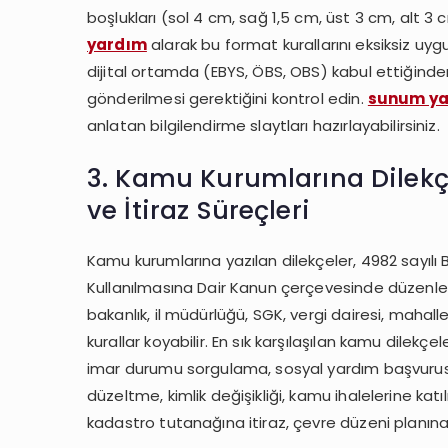
boşlukları (sol 4 cm, sağ 1,5 cm, üst 3 cm, alt 3 
yardım
alarak bu format kurallarını eksiksiz uygu
dijital ortamda (EBYS, ÖBS, OBS) kabul ettiğinden
gönderilmesi gerektiğini kontrol edin.
sunum ya
anlatan bilgilendirme slaytları hazırlayabilirsiniz.
3. Kamu Kurumlarına Dilekçe
ve İtiraz Süreçleri
Kamu kurumlarına yazılan dilekçeler, 4982 sayılı B
Kullanılmasına Dair Kanun çerçevesinde düzenlen
bakanlık, il müdürlüğü, SGK, vergi dairesi, mahalle
kurallar koyabilir. En sık karşılaşılan kamu dilekçel
imar durumu sorgulama, sosyal yardım başvurusu, e
düzeltme, kimlik değişikliği, kamu ihalelerine kat
kadastro tutanağına itiraz, çevre düzeni planına iti