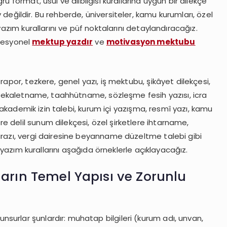
u format, usul ve dilbilgisi kurallarına uygun bir dilekçe
 değildir. Bu rehberde, üniversiteler, kamu kurumları, özel
yazım kurallarını ve püf noktalarını detaylandıracağız.
ofesyonel
mektup yazdır
ve
motivasyon mektubu
rapor, tezkere, genel yazı, iş mektubu, şikâyet dilekçesi,
, vekaletname, taahhütname, sözleşme fesih yazısı, icra
i, akademik izin talebi, kurum içi yazışma, resmî yazı, kamu
 delil sunum dilekçesi, özel şirketlere ihtarname,
irazı, vergi dairesine beyanname düzeltme talebi gibi
i yazım kurallarını aşağıda örneklerle açıklayacağız.
ların Temel Yapısı ve Zorunlu
urlar şunlardır: muhatap bilgileri (kurum adı, unvan,