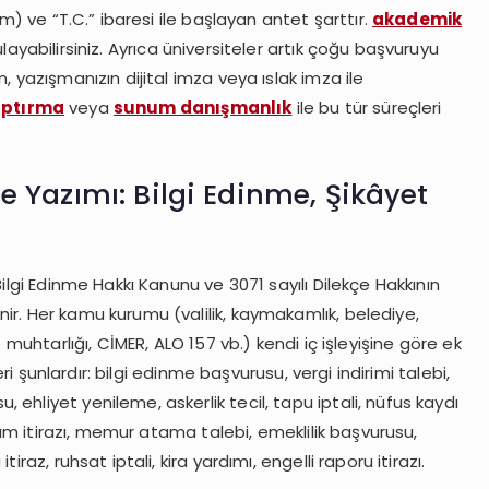
cm) ve “T.C.” ibaresi ile başlayan antet şarttır.
akademik
layabilirsiniz. Ayrıca üniversiteler artık çoğu başvuruyu
, yazışmanızın dijital imza veya ıslak imza ile
ptırma
veya
sunum danışmanlık
ile bu tür süreçleri
 Yazımı: Bilgi Edinme, Şikâyet
ilgi Edinme Hakkı Kanunu ve 3071 sayılı Dilekçe Hakkının
ir. Her kamu kurumu (valilik, kaymakamlık, belediye,
 muhtarlığı, CİMER, ALO 157 vb.) kendi iç işleyişine göre ek
eri şunlardır: bilgi edinme başvurusu, vergi indirimi talebi,
hliyet yenileme, askerlik tecil, tapu iptali, nüfus kaydı
ılım itirazı, memur atama talebi, emeklilik başvurusu,
raz, ruhsat iptali, kira yardımı, engelli raporu itirazı.