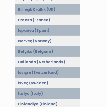
Birleşik Krallık (UK)
Fransa (France)
İspanya (Spain)
Norveç (Norway)
Belçika (Belgium)
Hollanda (Netherlands)
İsviçre (Switzerland)
İsveç (Sweden)
İtalya (Italy)
Finlandiya (Finland)