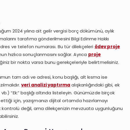
i
duğum 2024 yılına ait gelir vergisi borç dökümünü, aylık
malarını tarafıma gönderilmesini Bilgi Edinme Hakkı
res ve telefon numarası. Bu tür dilekçeleri
ödev proje
unun hızlıca sonuçlanmasını sağlar. Ayrıca
proje
iğiniz bir nokta varsa bunu gerekçeleriyle belirtmelisiniz.
mun tam adı ve adresi, konu başlığı, alt kısma ise
ılmalıdır.
veri analizi yaptırma
alışkanlığındaki gibi, ek
 vb.) “Ek:” başlığı altında listeleyin. Günümüzde birçok
tiği için, yazışmanızı dijital ortamda hazırlamayı
ik kontrolü değil, ama dilekçenizin mevzuata uygunluğunu
bilirsiniz.