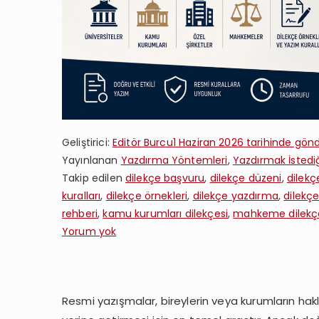
Geliştirici:
Editör Burcu
1 Haziran 2026
tarihinde gönd
Yayınlanan
Yazdırma Yöntemleri
,
Yazdırmak İstediğ
Takip edilen
dilekçe başvuru
,
dilekçe düzeni
,
dilekç
kuralları
,
dilekçe örnekleri
,
dilekçe yazdırma
,
dilekç
rehberi
,
kamu kurumları dilekçesi
,
mahkeme dilekç
Dilekçe
Yorum yok
ve
Resmi
Yazışma
Resmi yazışmalar, bireylerin veya kurumların hakla
Yazdırmak: