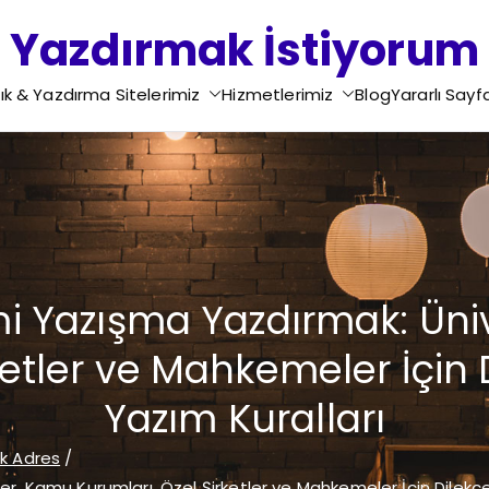
Yazdırmak İstiyorum
Ödev Yazdırma - Tez Yazdırma - Proje Yazdırma - Rapo
ık & Yazdırma Sitelerimiz
Hizmetlerimiz
Blog
Yararlı Sayf
Yazdırma - Motivasyon Mektubu Yazdırma - Di
i Yazışma Yazdırmak: Üni
ketler ve Mahkemeler İçin 
Yazım Kuralları
ek Adres
r, Kamu Kurumları, Özel Şirketler ve Mahkemeler İçin Dilekçe 