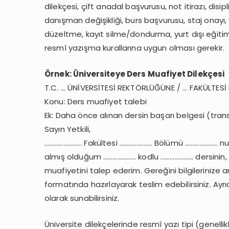
dilekçesi, çift anadal başvurusu, not itirazı, disi
danışman değişikliği, burs başvurusu, staj onayı,
düzeltme, kayıt silme/dondurma, yurt dışı eğitim i
resmî yazışma kurallarına uygun olması gerekir.
Örnek: Üniversiteye Ders Muafiyet Dilekçesi
T.C. … ÜNİVERSİTESİ REKTÖRLÜĞÜNE / … FAKÜLTESİ
Konu: Ders muafiyet talebi
Ek: Daha önce alınan dersin başarı belgesi (transk
Sayın Yetkili,
…………………… Fakültesi ………………… Bölümü ………………… num
almış olduğum ………………… kodlu ………………… dersinin,
muafiyetini talep ederim. Gereğini bilgilerinize a
formatında hazırlayarak teslim edebilirsiniz. Ayr
olarak sunabilirsiniz.
Üniversite dilekçelerinde resmî yazı tipi (genelli