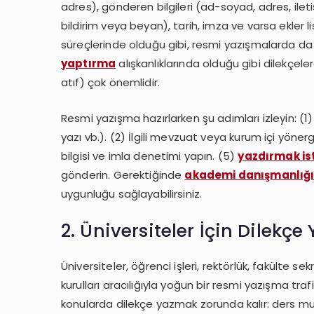
adres), gönderen bilgileri (ad-soyad, adres, ileti
bildirim veya beyan), tarih, imza ve varsa ekler li
süreçlerinde olduğu gibi, resmi yazışmalarda da h
yaptırma
alışkanlıklarında olduğu gibi dilekçe
atıf) çok önemlidir.
Resmi yazışma hazırlarken şu adımları izleyin: (1
yazı vb.). (2) İlgili mevzuat veya kurum içi yönerg
bilgisi ve imla denetimi yapın. (5)
yazdırmak is
gönderin. Gerektiğinde
akademi danışmanlığ
uygunluğu sağlayabilirsiniz.
2. Üniversiteler İçin Dilekçe
Üniversiteler, öğrenci işleri, rektörlük, fakülte sekr
kurulları aracılığıyla yoğun bir resmi yazışma tra
konularda dilekçe yazmak zorunda kalır: ders mu