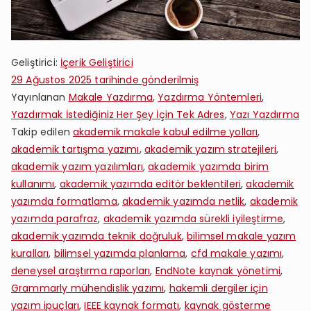
Geliştirici:
İçerik Geliştirici
29 Ağustos 2025
tarihinde gönderilmiş
Yayınlanan
Makale Yazdırma
,
Yazdırma Yöntemleri
,
Yazdırmak İstediğiniz Her Şey İçin Tek Adres
,
Yazı Yazdırma
Takip edilen
akademik makale kabul edilme yolları
,
akademik tartışma yazımı
,
akademik yazım stratejileri
,
akademik yazım yazılımları
,
akademik yazımda birim
kullanımı
,
akademik yazımda editör beklentileri
,
akademik
yazımda formatlama
,
akademik yazımda netlik
,
akademik
yazımda parafraz
,
akademik yazımda sürekli iyileştirme
,
akademik yazımda teknik doğruluk
,
bilimsel makale yazım
kuralları
,
bilimsel yazımda planlama
,
cfd makale yazımı
,
deneysel araştırma raporları
,
EndNote kaynak yönetimi
,
Grammarly mühendislik yazımı
,
hakemli dergiler için
yazım ipuçları
,
IEEE kaynak formatı
,
kaynak gösterme