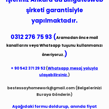
şirketi garantisiyle
yapılmaktadır.
0312 276 75 93 (
Aramadan önce mail
kanallarını veya Whatsapp tuşunu kullanmanızı
)
öneriyoruz.
+ 90
542 371 29 52
(
Whatsapp mesaj yoluyla
ulaşabilirsiniz.
)
bestessayhomework@gmail.com
(Belgelerinizi
Buraya Gönderin)
Aşağıdaki formu doldurup, anında fiyat