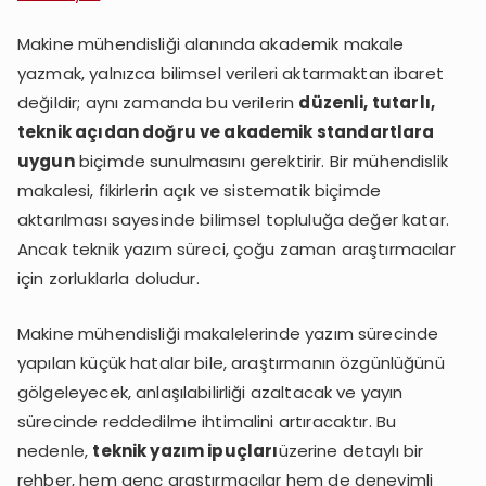
Mühendisliği
Makine mühendisliği alanında akademik makale
Makale
yazmak, yalnızca bilimsel verileri aktarmaktan ibaret
Yazdırma
İçin
değildir; aynı zamanda bu verilerin
düzenli, tutarlı,
Teknik
teknik açıdan doğru ve akademik standartlara
Yazım
uygun
biçimde sunulmasını gerektirir. Bir mühendislik
İpuçları
makalesi, fikirlerin açık ve sistematik biçimde
aktarılması sayesinde bilimsel topluluğa değer katar.
Ancak teknik yazım süreci, çoğu zaman araştırmacılar
için zorluklarla doludur.
Makine mühendisliği makalelerinde yazım sürecinde
yapılan küçük hatalar bile, araştırmanın özgünlüğünü
gölgeleyecek, anlaşılabilirliği azaltacak ve yayın
sürecinde reddedilme ihtimalini artıracaktır. Bu
nedenle,
teknik yazım ipuçları
üzerine detaylı bir
rehber, hem genç araştırmacılar hem de deneyimli