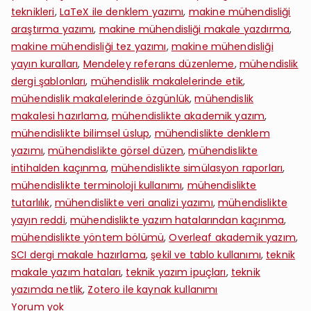
teknikleri
,
LaTeX ile denklem yazımı
,
makine mühendisliği
araştırma yazımı
,
makine mühendisliği makale yazdırma
,
makine mühendisliği tez yazımı
,
makine mühendisliği
yayın kuralları
,
Mendeley referans düzenleme
,
mühendislik
dergi şablonları
,
mühendislik makalelerinde etik
,
mühendislik makalelerinde özgünlük
,
mühendislik
makalesi hazırlama
,
mühendislikte akademik yazım
,
mühendislikte bilimsel üslup
,
mühendislikte denklem
yazımı
,
mühendislikte görsel düzen
,
mühendislikte
intihalden kaçınma
,
mühendislikte simülasyon raporları
,
mühendislikte terminoloji kullanımı
,
mühendislikte
tutarlılık
,
mühendislikte veri analizi yazımı
,
mühendislikte
yayın reddi
,
mühendislikte yazım hatalarından kaçınma
,
mühendislikte yöntem bölümü
,
Overleaf akademik yazım
,
SCI dergi makale hazırlama
,
şekil ve tablo kullanımı
,
teknik
makale yazım hataları
,
teknik yazım ipuçları
,
teknik
yazımda netlik
,
Zotero ile kaynak kullanımı
Makine
Yorum yok