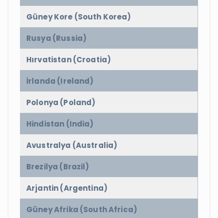
Güney Kore (South Korea)
Rusya (Russia)
Hırvatistan (Croatia)
İrlanda (Ireland)
Polonya (Poland)
Hindistan (India)
Avustralya (Australia)
Brezilya (Brazil)
Arjantin (Argentina)
Güney Afrika (South Africa)