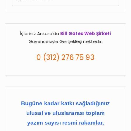
S
e
a
r
İşleriniz Ankara'da
Bill Gates Web Şirketi
c
Güvencesiyle Gerçekleşmektedir.
h
f
0 (312) 276 75 93
o
r
:
Bugüne kadar katkı sağladığımız
ulusal ve uluslararası toplam
yazım sayısı resmi rakamlar,