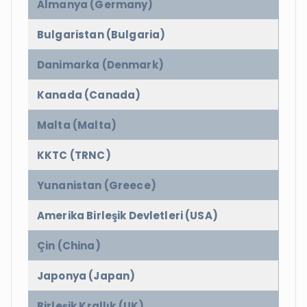
Almanya (Germany)
Bulgaristan (Bulgaria)
Danimarka (Denmark)
Kanada (Canada)
Malta (Malta)
KKTC (TRNC)
Yunanistan (Greece)
Amerika Birleşik Devletleri (USA)
Çin (China)
Japonya (Japan)
Birleşik Krallık (UK)