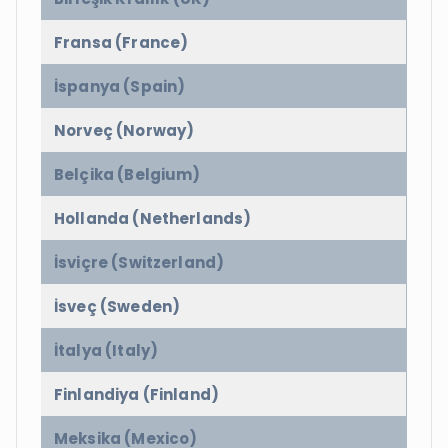
Fransa (France)
İspanya (Spain)
Norveç (Norway)
Belçika (Belgium)
Hollanda (Netherlands)
İsviçre (Switzerland)
İsveç (Sweden)
İtalya (Italy)
Finlandiya (Finland)
Meksika (Mexico)