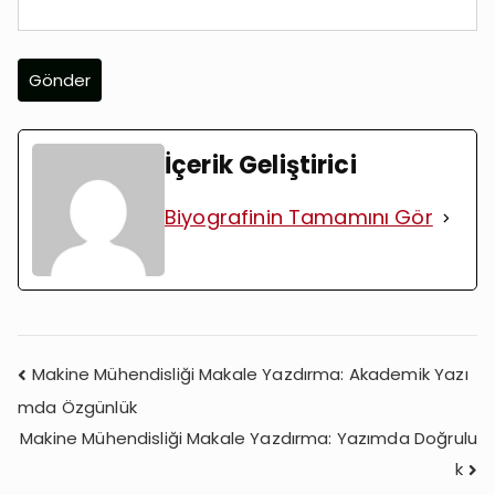
İçerik Geliştirici
Biyografinin Tamamını Gör
Yazı
Makine Mühendisliği Makale Yazdırma: Akademik Yazı
gezinmesi
mda Özgünlük
Makine Mühendisliği Makale Yazdırma: Yazımda Doğrulu
k