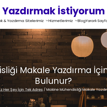
Yazdırmak İstiyorum
Ödev Yazdırma - Tez Yazdırma - Proje Yazdırma - Rapo
ık & Yazdırma Sitelerimiz
Hizmetlerimiz
Blog
Yararlı Sayf
Yazdırma - Motivasyon Mektubu Yazdırma - Di
liği Makale Yazdırma İçin
Bulunur?
z Her Şey İçin Tek Adres
Makine Mühendisliği Makale Yazdır