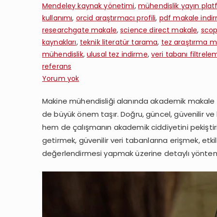
Mendeley kaynak yönetimi
,
mühendislik yayın pla
kullanımı
,
orcid araştırmacı profili
,
pdf makale indi
researchgate makale
,
science direct makale
,
scop
kaynakları
,
teknik literatür tarama
,
tez araştırma m
mühendislik
,
ulusal tez indirme
,
veri tabanı filtrele
referans
Makine
Yorum yok
Mühendisliği
Makine mühendisliği alanında akademik makale ya
Makale
de büyük önem taşır. Doğru, güncel, güvenilir ve 
Yazdırma
İçin
hem de çalışmanın akademik ciddiyetini pekiştirir
Kaynaklar
getirmek, güvenilir veri tabanlarına erişmek, etk
Nasıl
değerlendirmesi yapmak üzerine detaylı yönteml
Bulunur?