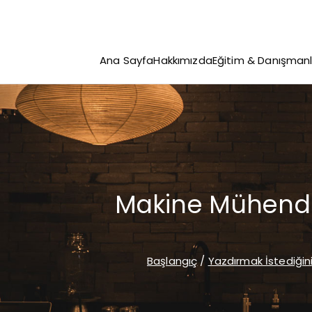
İçeriğe
geç
Ana Sayfa
Hakkımızda
Eğitim & Danışmanl
Makine Mühendis
Başlangıç
Yazdırmak İstediğini