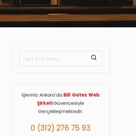
S
e
a
r
İşleriniz Ankara'da
Bill Gates Web
c
Şirketi
Güvencesiyle
h
Gerçekleşmektedir.
f
o
0 (312) 276 75 93
r