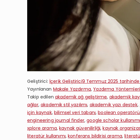
Geliştirici:
İçerik Geliştirici
9 Temmuz 2025
tarihinde
Yayınlanan
Makale Yazdırma
,
Yazdırma Yöntemler
Takip edilen
akademik ağ geliştirme
,
akademik ka
ağlar
,
akademik stil yazılımı
,
akademik yazı destek
,
için kaynak
,
bilimsel veri tabanı
,
boolean operatörü
engineering journal finder
,
google scholar kullanım
xplore arama
,
kaynak güvenilirliği
,
kaynak organiza
literatür kullanımı
,
konferans bildirisi arama
,
literat