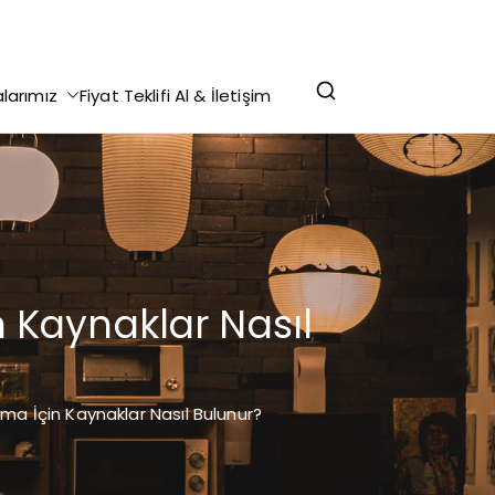
r Yazdırma - Makale Yazdırma - Staj Defteri
alarımız
Fiyat Teklifi Al & İletişim
lekçe Yazdırma @ 0 (312) 276 75 93
 Kaynaklar Nasıl
ma İçin Kaynaklar Nasıl Bulunur?