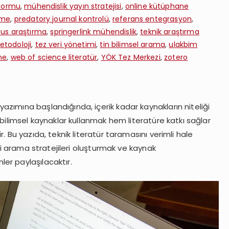
tformu
,
mühendislik yayın stratejisi
,
online kütüphane
rme
,
predatory journal kontrolü
,
referans entegrasyon
,
us araştırma
,
springerlink mühendislik
,
teknik araştırma
etodoloji
,
tez veri yönetimi
,
tin bilimsel arama
,
ulakbim
me
,
web of science literatür
,
YÖK Tez Merkezi
,
zotero
zımına başlandığında, içerik kadar kaynakların niteliği
bilimsel kaynaklar kullanmak hem literatüre katkı sağlar
. Bu yazıda, teknik literatür taramasını verimli hale
ili arama stratejileri oluşturmak ve kaynak
er paylaşılacaktır.