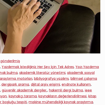
 gönderilmiş
i
,
Yazdırmak İstediğiniz Her Şey İçin Tek Adres
,
Yazı Yazdırma
ynak bulma
,
akademik literatür yönetimi
,
akademik sosyal
araştırma motorları
,
bibliyografya yazılımı
,
bilimsel çalışma
,
dergipark arama
,
dijital arşiv erişimi
,
endnote kullanım
,
ı
,
güvenilir akademik dergiler.
,
hakemli dergi bulma
,
ieee
syon
,
kaynakçı tarama
,
kaynakların değerlendirilmesi
,
kitap
ür boşluğu tespiti
,
makine mühendisliği kaynak araştırma
,