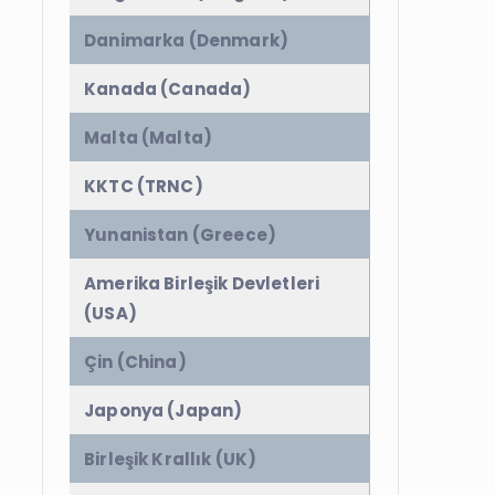
Danimarka (Denmark)
Kanada (Canada)
Malta (Malta)
KKTC (TRNC)
Yunanistan (Greece)
Amerika Birleşik Devletleri
(USA)
Çin (China)
Japonya (Japan)
Birleşik Krallık (UK)