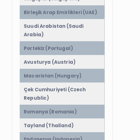
Birleşik Arap Emirlikleri (UAE)
Suudi Arabistan (Saudi
Arabia)
Portekiz (Portugal)
Avusturya (Austria)
Macaristan (Hungary)
Çek Cumhuriyeti (Czech
Republic)
Romanya (Romania)
Tayland (Thailand)
Endonezya (Indonesia)