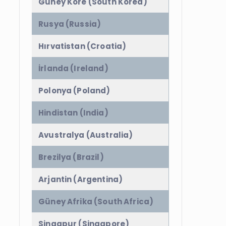
Güney Kore (South Korea)
Rusya (Russia)
Hırvatistan (Croatia)
İrlanda (Ireland)
Polonya (Poland)
Hindistan (India)
Avustralya (Australia)
Brezilya (Brazil)
Arjantin (Argentina)
Güney Afrika (South Africa)
Singapur (Singapore)