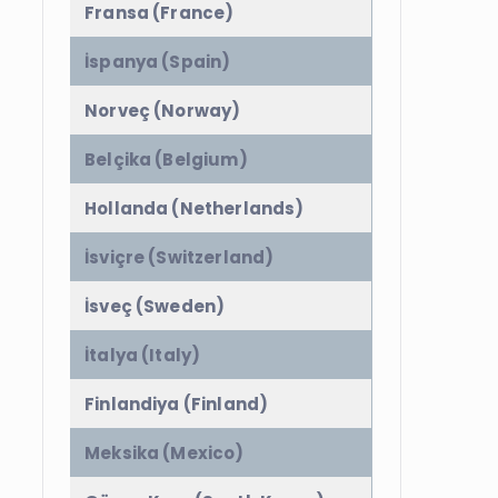
Fransa (France)
İspanya (Spain)
Norveç (Norway)
Belçika (Belgium)
Hollanda (Netherlands)
İsviçre (Switzerland)
İsveç (Sweden)
İtalya (Italy)
Finlandiya (Finland)
Meksika (Mexico)