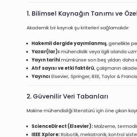
1. Bilimsel Kaynağın Tanımı ve Özell
Akademik bir kaynak şu kriterleri sağlamalıdır:
Hakemli dergide yayımlanmış
, genellikle 
Yazar(lar)ı
mühendislik veya ilgili alanda uz
Yayın tarihi
mümkünse son beş yıldan daha es
Atıf sayısı ve etki faktörü
, çalışmanın akadem
Yayıncı
Elsevier, Springer, IEEE, Taylor & Franc
2. Güvenilir Veri Tabanları
Makine mühendisliği literatürü için öne çıkan kay
ScienceDirect (Elsevier):
Malzeme, termodina
IEEE Xplore:
Robotik, mekatronik, kontrol siste