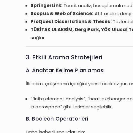
SpringerLink:
Teorik analiz, hesaplamalı mod
Scopus & Web of Science:
Atıf analizi, dergi
ProQuest Dissertations & Theses:
Tezlerdeki
TÜBİTAK ULAKBİM, DergiPark, YÖK Ulusal Te
sağlar.
3. Etkili Arama Stratejileri
A. Anahtar Kelime Planlaması
İlk adım, çalışmanın içeriğini yansıtacak özgün a
“finite element analysis”, “heat exchanger opt
in aerospace” gibi terimler seçilebilir.
B. Boolean Operatörleri
Daha isabetli sonuçlar için: