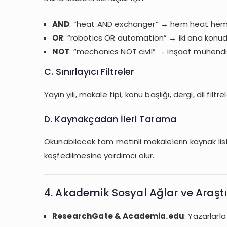
AND
: “heat AND exchanger” → hem heat hem
OR
: “robotics OR automation” → iki ana konud
NOT
: “mechanics NOT civil” → inşaat mühendisli
C. Sınırlayıcı Filtreler
Yayın yılı, makale tipi, konu başlığı, dergi, dil filtr
D. Kaynakçadan İleri Tarama
Okunabilecek tam metinli makalelerin kaynak liste
keşfedilmesine yardımcı olur.
4. Akademik Sosyal Ağlar ve Araşt
ResearchGate & Academia.edu
: Yazarlarla