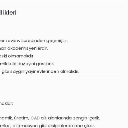
ikleri
peer‑review sürecinden geçmiştir.
man akademisyenlerdir.
ki olmamalıdır.
ik etki düzeyini gösterir.
is gibi saygın yayınevlerinden olmalıdır.
naklar:
mik, üretim, CAD alt alanlarında zengin içerik.
mleri, otomasyon gibi disiplinlerde öne çıkar.