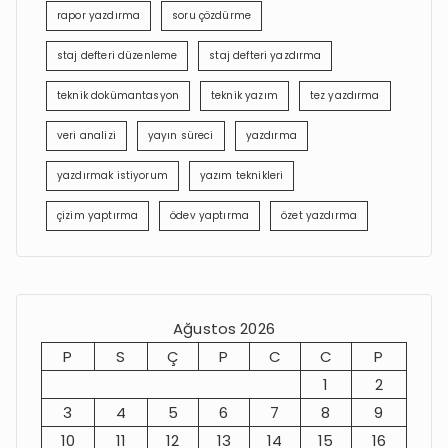
rapor yazdırma
soru çözdürme
staj defteri düzenleme
staj defteri yazdırma
teknik dokümantasyon
teknik yazım
tez yazdırma
veri analizi
yayın süreci
yazdırma
yazdırmak istiyorum
yazım teknikleri
çizim yaptırma
ödev yaptırma
özet yazdırma
Ağustos 2026
P
S
Ç
P
C
C
P
1
2
3
4
5
6
7
8
9
10
11
12
13
14
15
16