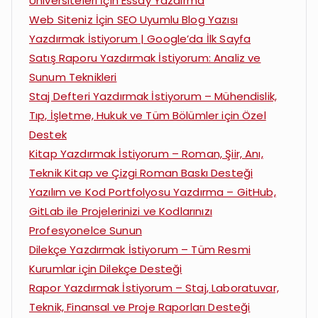
Üniversiteleri İçin Essay Yazdırma
Web Siteniz İçin SEO Uyumlu Blog Yazısı
Yazdırmak İstiyorum | Google’da İlk Sayfa
Satış Raporu Yazdırmak İstiyorum: Analiz ve
Sunum Teknikleri
Staj Defteri Yazdırmak İstiyorum – Mühendislik,
Tıp, İşletme, Hukuk ve Tüm Bölümler için Özel
Destek
Kitap Yazdırmak İstiyorum – Roman, Şiir, Anı,
Teknik Kitap ve Çizgi Roman Baskı Desteği
Yazılım ve Kod Portfolyosu Yazdırma – GitHub,
GitLab ile Projelerinizi ve Kodlarınızı
Profesyonelce Sunun
Dilekçe Yazdırmak İstiyorum – Tüm Resmi
Kurumlar için Dilekçe Desteği
Rapor Yazdırmak İstiyorum – Staj, Laboratuvar,
Teknik, Finansal ve Proje Raporları Desteği