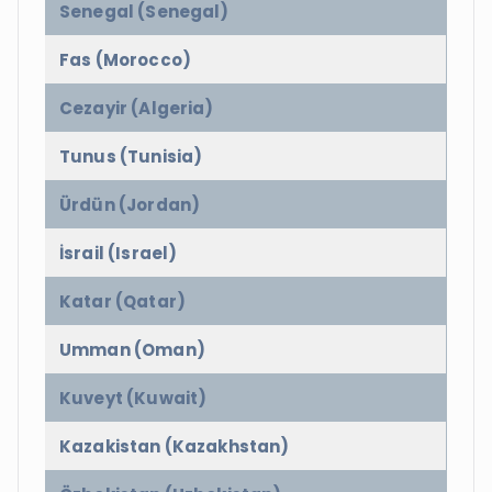
Senegal (Senegal)
Fas (Morocco)
Cezayir (Algeria)
Tunus (Tunisia)
Ürdün (Jordan)
İsrail (Israel)
Katar (Qatar)
Umman (Oman)
Kuveyt (Kuwait)
Kazakistan (Kazakhstan)