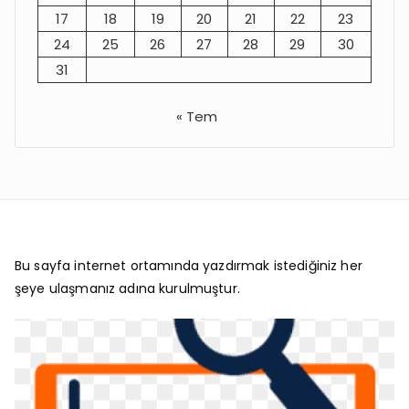
17
18
19
20
21
22
23
24
25
26
27
28
29
30
31
« Tem
Bu sayfa internet ortamında yazdırmak istediğiniz her
şeye ulaşmanız adına kurulmuştur.