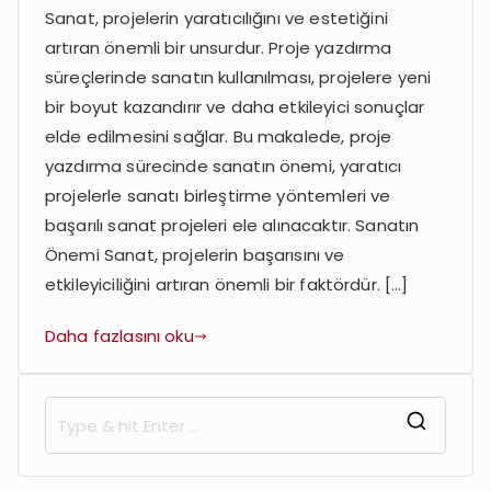
Sanat, projelerin yaratıcılığını ve estetiğini
ve
artıran önemli bir unsurdur. Proje yazdırma
Sanat:
Yaratıcı
süreçlerinde sanatın kullanılması, projelere yeni
Projelerle
bir boyut kazandırır ve daha etkileyici sonuçlar
Sanatı
elde edilmesini sağlar. Bu makalede, proje
Birleştirme
yazdırma sürecinde sanatın önemi, yaratıcı
projelerle sanatı birleştirme yöntemleri ve
başarılı sanat projeleri ele alınacaktır. Sanatın
Önemi Sanat, projelerin başarısını ve
etkileyiciliğini artıran önemli bir faktördür. […]
Daha fazlasını oku
S
e