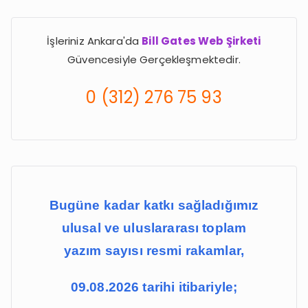
a
r
İşleriniz Ankara'da
Bill Gates Web Şirketi
c
Güvencesiyle Gerçekleşmektedir.
h
f
0 (312) 276 75 93
o
r
:
Bugüne kadar katkı sağladığımız
ulusal ve uluslararası toplam
yazım sayısı resmi rakamlar,
09.08.2026 tarihi itibariyle;