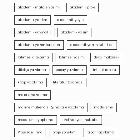
akademik makale yazımı
akademik proje
akademik yardım
akademik yayın
akademik yayıncılık
akademik yazım
akademik yazım kuralları
akademik yazım teknikleri
bilimsel araştırma
bilimsel yazım
dergi makalesi
dilekçe yazdırma
essay yazdırma
intihal raporu
kitap yazdırma
literatür taraması
makale yazdırma
makine mühendisliği makale yazdırma
modelleme
modelleme yaptırma
Motivasyon mektubu
Proje Yazdırma
proje yönetimi
rapor hazırlama