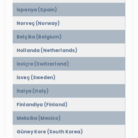
İspanya (Spain)
Norveç (Norway)
Belçika (Belgium)
Hollanda (Netherlands)
İsviçre (Switzerland)
İsveç (Sweden)
İtalya (Italy)
Finlandiya (Finland)
Meksika (Mexico)
Güney Kore (South Korea)