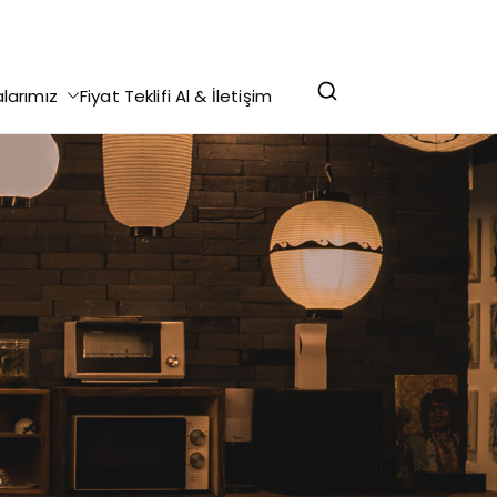
r Yazdırma - Makale Yazdırma - Staj Defteri
alarımız
Fiyat Teklifi Al & İletişim
lekçe Yazdırma @ 0 (312) 276 75 93