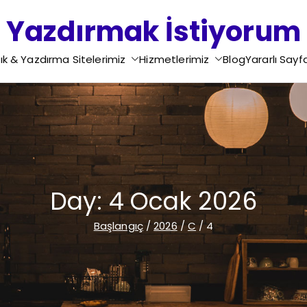
Yazdırmak İstiyorum
Ödev Yazdırma - Tez Yazdırma - Proje Yazdırma - Rapo
ık & Yazdırma Sitelerimiz
Hizmetlerimiz
Blog
Yararlı Sayf
Yazdırma - Motivasyon Mektubu Yazdırma - Di
Day:
4 Ocak 2026
Başlangıç
2026
C
4