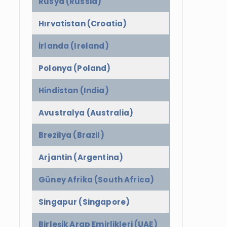
Rusya (Russia)
Hırvatistan (Croatia)
İrlanda (Ireland)
Polonya (Poland)
Hindistan (India)
Avustralya (Australia)
Brezilya (Brazil)
Arjantin (Argentina)
Güney Afrika (South Africa)
Singapur (Singapore)
Birleşik Arap Emirlikleri (UAE)