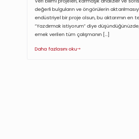
Veri bilimi projeleri, karmaşık analizler ve so
Veri
değerli bulguların ve öngörülerin aktarılması
Bilimi
Projeleri
endüstriyel bir proje olsun, bu aktarımın en te
İçin
“Yazdırmak istiyorum” diye düşündüğünüzde, 
Teknik
emek verilen tüm çalışmanın […]
Rapor
Yazımı
Daha fazlasını oku