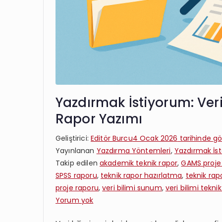
Yazdırmak İstiyorum: Veri 
Rapor Yazımı
Geliştirici:
Editör Burcu
4 Ocak 2026
tarihinde gö
Yayınlanan
Yazdırma Yöntemleri
,
Yazdırmak İst
Takip edilen
akademik teknik rapor
,
GAMS proje
SPSS raporu
,
teknik rapor hazırlatma
,
teknik rap
proje raporu
,
veri bilimi sunum
,
veri bilimi tekni
Yazdırmak
Yorum yok
İstiyorum: