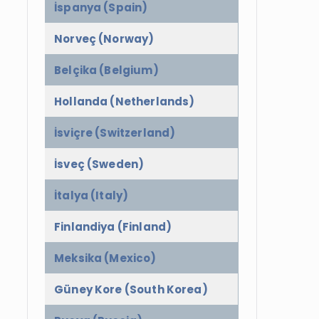
İspanya (Spain)
Norveç (Norway)
Belçika (Belgium)
Hollanda (Netherlands)
İsviçre (Switzerland)
İsveç (Sweden)
İtalya (Italy)
Finlandiya (Finland)
Meksika (Mexico)
Güney Kore (South Korea)