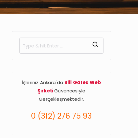
S
e
a
r
İşleriniz Ankara'da
Bill Gates Web
c
Şirketi
Güvencesiyle
h
Gerçekleşmektedir.
f
o
0 (312) 276 75 93
r
: