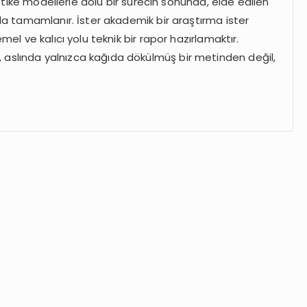
fistike modellerle dolu bir sürecin sonunda, elde edilen
yla tamamlanır. İster akademik bir araştırma ister
mel ve kalıcı yolu teknik bir rapor hazırlamaktır.
aslında yalnızca kağıda dökülmüş bir metinden değil,