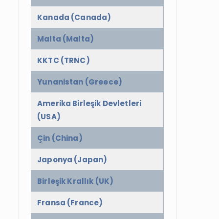
Kanada (Canada)
Malta (Malta)
KKTC (TRNC)
Yunanistan (Greece)
Amerika Birleşik Devletleri
(USA)
Çin (China)
Japonya (Japan)
Birleşik Krallık (UK)
Fransa (France)