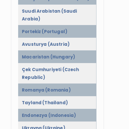
Suudi Arabistan (Saudi
Arabia)
Portekiz (Portugal)
Avusturya (Austria)
Macaristan (Hungary)
Çek Cumhuriyeti (Czech
Republic)
Romanya (Romania)
Tayland (Thailand)
Endonezya (Indonesia)
Ukrayna (Ukraine)